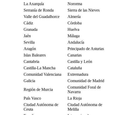
La Axarquía
Nororma
Serranía de Ronda
Sierra de las Nieves
Valle del Guadalhorce
Almería
Cádiz
Córdoba
Granada
Huelva
Jaén
Málaga
Sevilla
Andalucía
Aragón
Principado de Asturias
Islas Baleares
Canarias
Cantabria
Castilla y León
Castilla-La Mancha
Cataluña
Comunidad Valenciana
Extremadura
Galicia
Comunidad de Madrid
Comunidad Foral de
Región de Murcia
Navarra
País Vasco
La Rioja
Ciudad Autónoma de
Ciudad Autónoma de
Ceuta
Melilla