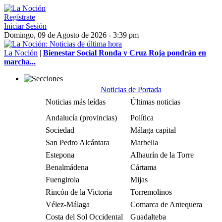
Regístrate
Iniciar Sesión
Domingo, 09 de Agosto de 2026 - 3:39 pm
La Noción
|
Bienestar Social Ronda y Cruz Roja pondrán en
marcha...
Noticias de Portada
Noticias más leídas
Últimas noticias
Andalucía (provincias)
Política
Sociedad
Málaga capital
San Pedro Alcántara
Marbella
Estepona
Alhaurín de la Torre
Benalmádena
Cártama
Fuengirola
Mijas
Rincón de la Victoria
Torremolinos
Vélez-Málaga
Comarca de Antequera
Costa del Sol Occidental
Guadalteba