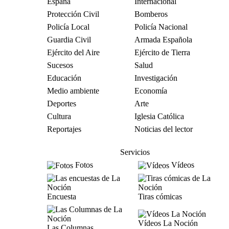
España
Internacional
Protección Civil
Bomberos
Policía Local
Policía Nacional
Guardia Civil
Armada Española
Ejército del Aire
Ejército de Tierra
Sucesos
Salud
Educación
Investigación
Medio ambiente
Economía
Deportes
Arte
Cultura
Iglesia Católica
Reportajes
Noticias del lector
Servicios
Fotos
Vídeos
Encuesta
Tiras cómicas
Vídeos La Noción
Las Columnas