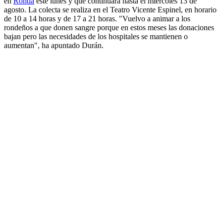
en
Ronda
este lunes y que continuará hasta el miércoles 13 de
agosto. La colecta se realiza en el Teatro Vicente Espinel, en horario
de 10 a 14 horas y de 17 a 21 horas. "Vuelvo a animar a los
rondeños a que donen sangre porque en estos meses las donaciones
bajan pero las necesidades de los hospitales se mantienen o
aumentan", ha apuntado Durán.