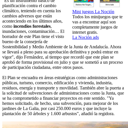
"Es un instrumento básico de
planificación contra el cambio
climático, teniendo en cuenta los
Mini juegos La Noción
cambios adversos que están
Todos los minijuegos que te
aconteciendo en los últimos años,
vas a encontrar aquí son
como
incendios forestales
,
completamente juegos de
inundaciones, contaminación… El
internet gratis.
borrador de este Plan tiene el visto
La Noción ads
bueno de la consejería de
Sostenibilidad y Medio Ambiente de la Junta de Andalucía. Ahora
se llevará a pleno para su aprobación definitiva y podrá entrar en
vigor", dijo Fernández, al tiempo que recordó que este plan se
aprobó de forma provisional en julio y que se sometió a un proceso
de participación ciudadana, entre otros pasos.
El Plan se encuadra en áreas estratégicas como administraciones
públicas, turismo, comercio, edificación y vivienda, industria,
residuos, energía y transporte y movilidad. También abre la puerta a
la solicitud de subvenciones de administraciones como la Junta, que
se ha comprometido a financiar proyectos en este sentido. "Ya
hemos solicitado, de hecho, una subvención, para mejorar de los
jardines de La Galia, por casi 250.000 euros y que incluye la
plantación de 50 árboles y 1.600 arbustos", añadió la regidora.