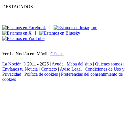
DESTACADOS
|
|
|
|
Ver La Noción en: Móvil |
Clásica
La Noción ®
2011 - 2026 |
Ayuda
|
Mapa del sitio
|
Quienes somos
|
Envíanos tu Noticia
|
Contacto
|
Aviso Legal
|
Condiciones de Uso y
Privacidad
|
Política de cookies
|
Preferencias del consentimiento de
cookies