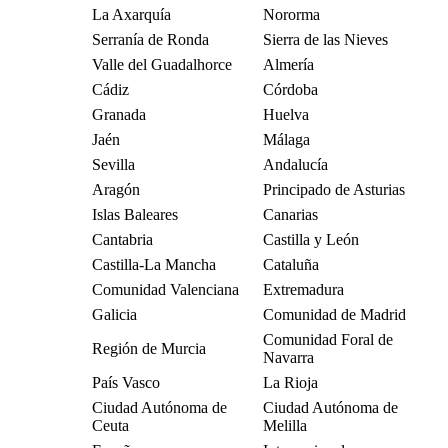
La Axarquía
Nororma
Serranía de Ronda
Sierra de las Nieves
Valle del Guadalhorce
Almería
Cádiz
Córdoba
Granada
Huelva
Jaén
Málaga
Sevilla
Andalucía
Aragón
Principado de Asturias
Islas Baleares
Canarias
Cantabria
Castilla y León
Castilla-La Mancha
Cataluña
Comunidad Valenciana
Extremadura
Galicia
Comunidad de Madrid
Comunidad Foral de
Región de Murcia
Navarra
País Vasco
La Rioja
Ciudad Autónoma de
Ciudad Autónoma de
Ceuta
Melilla