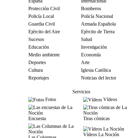
España
Internacional
Protección Civil
Bomberos
Policía Local
Policía Nacional
Guardia Civil
Armada Española
Ejército del Aire
Ejército de Tierra
Sucesos
Salud
Educación
Investigación
Medio ambiente
Economía
Deportes
Arte
Cultura
Iglesia Católica
Reportajes
Noticias del lector
Servicios
Fotos
Vídeos
Encuesta
Tiras cómicas
Vídeos La Noción
Las Columnas