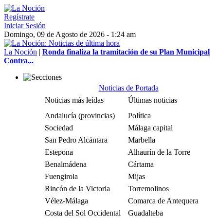
Regístrate
Iniciar Sesión
Domingo, 09 de Agosto de 2026 - 1:24 am
La Noción
|
Ronda finaliza la tramitación de su Plan Municipal
Contra...
Noticias de Portada
Noticias más leídas
Últimas noticias
Andalucía (provincias)
Política
Sociedad
Málaga capital
San Pedro Alcántara
Marbella
Estepona
Alhaurín de la Torre
Benalmádena
Cártama
Fuengirola
Mijas
Rincón de la Victoria
Torremolinos
Vélez-Málaga
Comarca de Antequera
Costa del Sol Occidental
Guadalteba