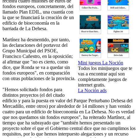
recibirá cuatro millones de euros de
fondos europeos, concretamente, del
llamado Plan EDIL, una cuantía con
la que se financiará la creación de un
edificio de bioeconomía en la
barriada de La Dehesa.
Martínez ha desmentido, por tanto,
las declaraciones del portavoz del
Grupo Municipal del PSOE,
Francisco Cañestro, en la oposición;
al afirmar que "no es cierto, como
Mini juegos La Noción
dice, que Ronda se va a quedar sin
Todos los minijuegos que te
fondos europeos", en comparación
vas a encontrar aquí son
con otras poblaciones de la provincia.
completamente juegos de
internet gratis.
"Hemos solicitado fondos para
La Noción ads
distintos proyectos (el del citado
edificio y para la puesta en valor del Parque Periurbano Dehesa del
Mercadillo, entre otros) por alrededor de 14 millones y han venido
cuatro para un edificio de bioeconomía en La Dehesa. No es verdad
que nos quedamos sin fondos europeos", ha reiterado Martínez, al
tiempo que ha subrayado que "también hemos presentado un
proyecto sobre el que el Gobierno central dice que no cumplimos los
requisitos, por lo que hemos interpuesto alegaciones y un recurso