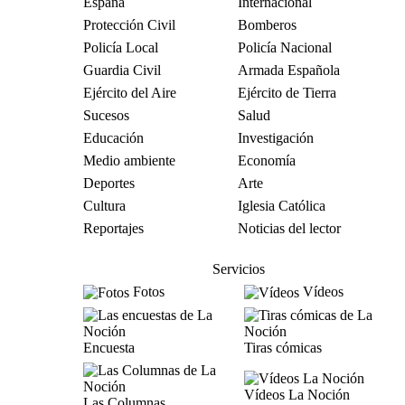
España
Internacional
Protección Civil
Bomberos
Policía Local
Policía Nacional
Guardia Civil
Armada Española
Ejército del Aire
Ejército de Tierra
Sucesos
Salud
Educación
Investigación
Medio ambiente
Economía
Deportes
Arte
Cultura
Iglesia Católica
Reportajes
Noticias del lector
Servicios
Fotos
Vídeos
Encuesta
Tiras cómicas
Vídeos La Noción
Las Columnas