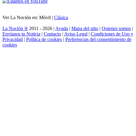
Ver La Noción en: Móvil |
Clásica
La Noción ®
2011 - 2026 |
Ayuda
|
Mapa del sitio
|
Quienes somos
|
Envíanos tu Noticia
|
Contacto
|
Aviso Legal
|
Condiciones de Uso y
Privacidad
|
Política de cookies
|
Preferencias del consentimiento de
cookies