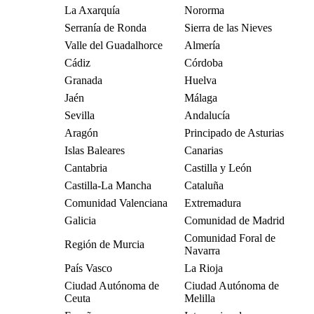
La Axarquía
Nororma
Serranía de Ronda
Sierra de las Nieves
Valle del Guadalhorce
Almería
Cádiz
Córdoba
Granada
Huelva
Jaén
Málaga
Sevilla
Andalucía
Aragón
Principado de Asturias
Islas Baleares
Canarias
Cantabria
Castilla y León
Castilla-La Mancha
Cataluña
Comunidad Valenciana
Extremadura
Galicia
Comunidad de Madrid
Comunidad Foral de
Región de Murcia
Navarra
País Vasco
La Rioja
Ciudad Autónoma de
Ciudad Autónoma de
Ceuta
Melilla