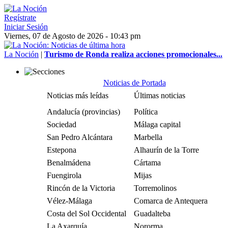
Regístrate
Iniciar Sesión
Viernes, 07 de Agosto de 2026 - 10:43 pm
La Noción
|
Turismo de Ronda realiza acciones promocionales...
Noticias de Portada
Noticias más leídas
Últimas noticias
Andalucía (provincias)
Política
Sociedad
Málaga capital
San Pedro Alcántara
Marbella
Estepona
Alhaurín de la Torre
Benalmádena
Cártama
Fuengirola
Mijas
Rincón de la Victoria
Torremolinos
Vélez-Málaga
Comarca de Antequera
Costa del Sol Occidental
Guadalteba
La Axarquía
Nororma