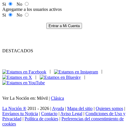
Si
No
Agregarme a los usuarios activos
Si
No
Entrar a Mi Cuenta
DESTACADOS
|
|
|
|
Ver La Noción en: Móvil |
Clásica
La Noción ®
2011 - 2026 |
Ayuda
|
Mapa del sitio
|
Quienes somos
|
Envíanos tu Noticia
|
Contacto
|
Aviso Legal
|
Condiciones de Uso y
Privacidad
|
Política de cookies
|
Preferencias del consentimiento de
cookies