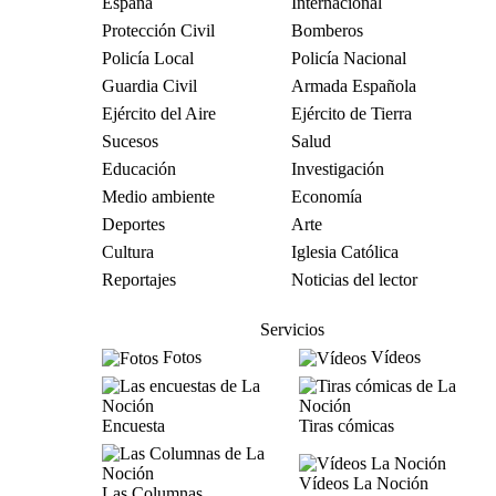
España
Internacional
Protección Civil
Bomberos
Policía Local
Policía Nacional
Guardia Civil
Armada Española
Ejército del Aire
Ejército de Tierra
Sucesos
Salud
Educación
Investigación
Medio ambiente
Economía
Deportes
Arte
Cultura
Iglesia Católica
Reportajes
Noticias del lector
Servicios
Fotos
Vídeos
Encuesta
Tiras cómicas
Vídeos La Noción
Las Columnas