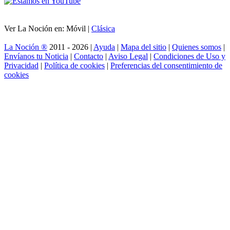
Ver La Noción en: Móvil |
Clásica
La Noción ®
2011 - 2026 |
Ayuda
|
Mapa del sitio
|
Quienes somos
|
Envíanos tu Noticia
|
Contacto
|
Aviso Legal
|
Condiciones de Uso y
Privacidad
|
Política de cookies
|
Preferencias del consentimiento de
cookies