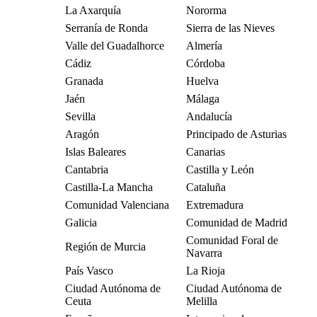
La Axarquía
Nororma
Serranía de Ronda
Sierra de las Nieves
Valle del Guadalhorce
Almería
Cádiz
Córdoba
Granada
Huelva
Jaén
Málaga
Sevilla
Andalucía
Aragón
Principado de Asturias
Islas Baleares
Canarias
Cantabria
Castilla y León
Castilla-La Mancha
Cataluña
Comunidad Valenciana
Extremadura
Galicia
Comunidad de Madrid
Comunidad Foral de
Región de Murcia
Navarra
País Vasco
La Rioja
Ciudad Autónoma de
Ciudad Autónoma de
Ceuta
Melilla