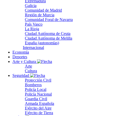
Extremadura
Galicia
Comunidad de Madrid
Región de Murcia
Comunidad Foral de Navarra
País Vasco
La Rioja
Ciudad Autónoma de Ceuta
Ciudad Autónoma de Melilla
España (autonomías)
Internacional
Economía
Deportes
Arte y Cultura
Arte
Cultura
Seguridad
Protección Civil
Bomberos
Policía Local
Policía Nacional
Guardia Civil
Armada Española
Ejército del Aire
Ejército de Tierra