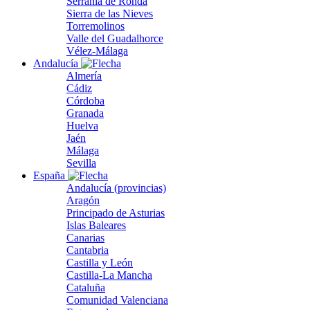
Serranía de Ronda
Sierra de las Nieves
Torremolinos
Valle del Guadalhorce
Vélez-Málaga
Andalucía
Almería
Cádiz
Córdoba
Granada
Huelva
Jaén
Málaga
Sevilla
España
Andalucía (provincias)
Aragón
Principado de Asturias
Islas Baleares
Canarias
Cantabria
Castilla y León
Castilla-La Mancha
Cataluña
Comunidad Valenciana