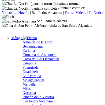
Pantalla normal
Pantalla completa
Vídeos La Noción
|
San Pedro Alcántara
|
Fotos
|
Vídeos
|
Tu Noticia
San Pedro Alcántara
Guía de San Pedro Alcántara
Málaga
Alhaurín de la Torre
Benalmádena
Cártama
Comarca de Antequera
Costa del Sol Occidental
Estepona
Fuengirola
Guadalteba
La Axarquía
Málaga capital
Marbella
Mijas
Nororma
Rincón de la Victoria
San Pedro Alcántara