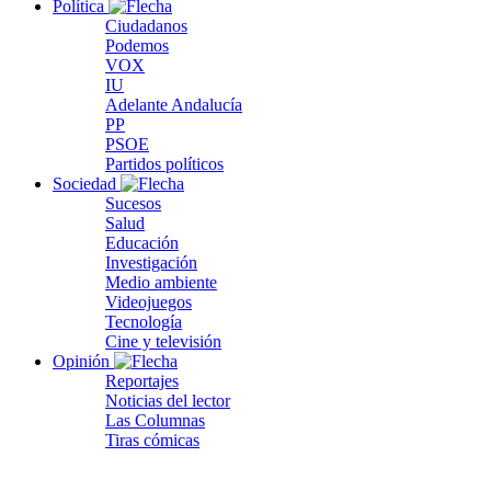
Política
Ciudadanos
Podemos
VOX
IU
Adelante Andalucía
PP
PSOE
Partidos políticos
Sociedad
Sucesos
Salud
Educación
Investigación
Medio ambiente
Videojuegos
Tecnología
Cine y televisión
Opinión
Reportajes
Noticias del lector
Las Columnas
Tiras cómicas