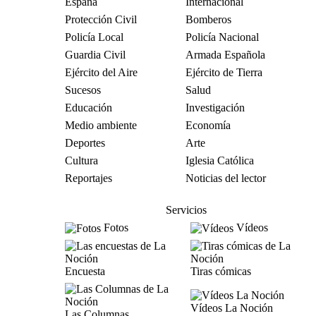
España
Internacional
Protección Civil
Bomberos
Policía Local
Policía Nacional
Guardia Civil
Armada Española
Ejército del Aire
Ejército de Tierra
Sucesos
Salud
Educación
Investigación
Medio ambiente
Economía
Deportes
Arte
Cultura
Iglesia Católica
Reportajes
Noticias del lector
Servicios
Fotos
Vídeos
Encuesta
Tiras cómicas
Vídeos La Noción
Las Columnas