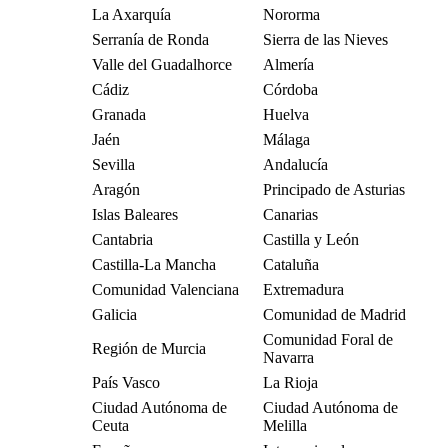
La Axarquía
Nororma
Serranía de Ronda
Sierra de las Nieves
Valle del Guadalhorce
Almería
Cádiz
Córdoba
Granada
Huelva
Jaén
Málaga
Sevilla
Andalucía
Aragón
Principado de Asturias
Islas Baleares
Canarias
Cantabria
Castilla y León
Castilla-La Mancha
Cataluña
Comunidad Valenciana
Extremadura
Galicia
Comunidad de Madrid
Comunidad Foral de
Región de Murcia
Navarra
País Vasco
La Rioja
Ciudad Autónoma de
Ciudad Autónoma de
Ceuta
Melilla