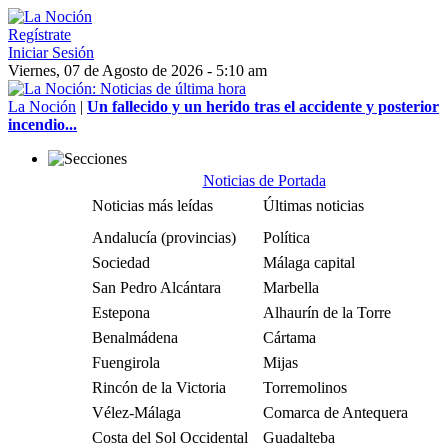
Regístrate
Iniciar Sesión
Viernes, 07 de Agosto de 2026 - 5:10 am
La Noción
|
Un fallecido y un herido tras el accidente y posterior
incendio...
Noticias de Portada
Noticias más leídas
Últimas noticias
Andalucía (provincias)
Política
Sociedad
Málaga capital
San Pedro Alcántara
Marbella
Estepona
Alhaurín de la Torre
Benalmádena
Cártama
Fuengirola
Mijas
Rincón de la Victoria
Torremolinos
Vélez-Málaga
Comarca de Antequera
Costa del Sol Occidental
Guadalteba