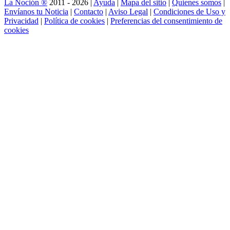
La Noción ®
2011 - 2026 |
Ayuda
|
Mapa del sitio
|
Quienes somos
|
Envíanos tu Noticia
|
Contacto
|
Aviso Legal
|
Condiciones de Uso y
Privacidad
|
Política de cookies
|
Preferencias del consentimiento de
cookies