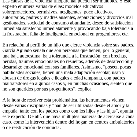
Las causas de la violencia filioparental pueden ser múltiples. Y este
experto enumera varias de ellas: modelos educativos
sobreprotectores, permisivos, negligentes, poco afectivos,
autoritarios, padres y madres ausentes, separaciones y divorcios mal
gestionados, sociedad de consumo abundante, deseo de satisfacción
inmediata satisfecho inmediatamente y provocando baja tolerancia a
la frustración, falta de Inteligencia emocional en progenitores, etc.
En relación al perfil de un hijo que ejerce violencia sobre sus padres,
García Aguado señala que son personas que tienen, por lo general,
una baja autoestima, baja tolerancia a la frustración, con brechas,
heridas, traumas emocionales no resueltos, además de desafección y
desarraigo emocional con sus familiares. Asimismo, “poseen pocas
habilidades sociales, tienen una mala adaptación escolar, usan y
abusan de drogas legales e ilegales a edad temprana, con padres
maltratadores en algunos casos y, en muchas ocasiones, sienten que
no son queridos por sus progenitores”, explica.
A la hora de resolver esta problemática, las herramientas vienen
desde varias disciplinas y “han de ser utilizadas desde el amor y la
empatía, tanto con los padres como con los hijos y las hijas”, apunta
este experto. De ahí, que haya múltiples maneras de acercarse a cada
caso, como la intervención dentro del hogar, en centros ambulatorios
o de reeducación de conducta.