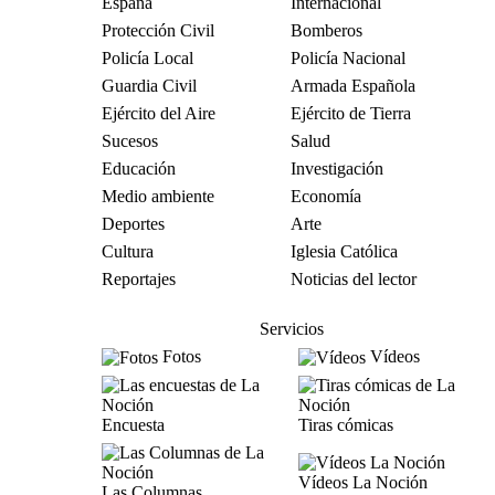
España
Internacional
Protección Civil
Bomberos
Policía Local
Policía Nacional
Guardia Civil
Armada Española
Ejército del Aire
Ejército de Tierra
Sucesos
Salud
Educación
Investigación
Medio ambiente
Economía
Deportes
Arte
Cultura
Iglesia Católica
Reportajes
Noticias del lector
Servicios
Fotos
Vídeos
Encuesta
Tiras cómicas
Vídeos La Noción
Las Columnas