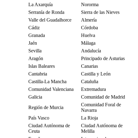
La Axarquía
Nororma
Serranía de Ronda
Sierra de las Nieves
Valle del Guadalhorce
Almería
Cádiz
Córdoba
Granada
Huelva
Jaén
Málaga
Sevilla
Andalucía
Aragón
Principado de Asturias
Islas Baleares
Canarias
Cantabria
Castilla y León
Castilla-La Mancha
Cataluña
Comunidad Valenciana
Extremadura
Galicia
Comunidad de Madrid
Comunidad Foral de
Región de Murcia
Navarra
País Vasco
La Rioja
Ciudad Autónoma de
Ciudad Autónoma de
Ceuta
Melilla