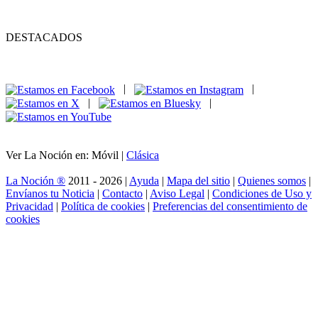
DESTACADOS
|
|
|
|
Ver La Noción en: Móvil |
Clásica
La Noción ®
2011 - 2026 |
Ayuda
|
Mapa del sitio
|
Quienes somos
|
Envíanos tu Noticia
|
Contacto
|
Aviso Legal
|
Condiciones de Uso y
Privacidad
|
Política de cookies
|
Preferencias del consentimiento de
cookies