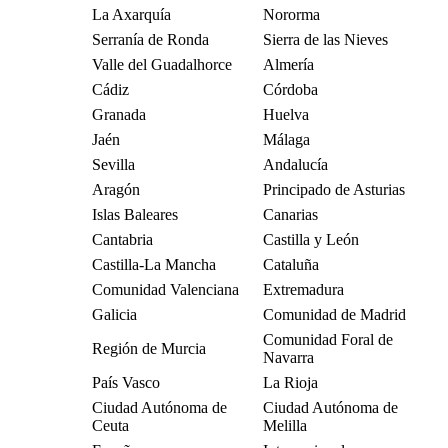
La Axarquía
Nororma
Serranía de Ronda
Sierra de las Nieves
Valle del Guadalhorce
Almería
Cádiz
Córdoba
Granada
Huelva
Jaén
Málaga
Sevilla
Andalucía
Aragón
Principado de Asturias
Islas Baleares
Canarias
Cantabria
Castilla y León
Castilla-La Mancha
Cataluña
Comunidad Valenciana
Extremadura
Galicia
Comunidad de Madrid
Comunidad Foral de
Región de Murcia
Navarra
País Vasco
La Rioja
Ciudad Autónoma de
Ciudad Autónoma de
Ceuta
Melilla