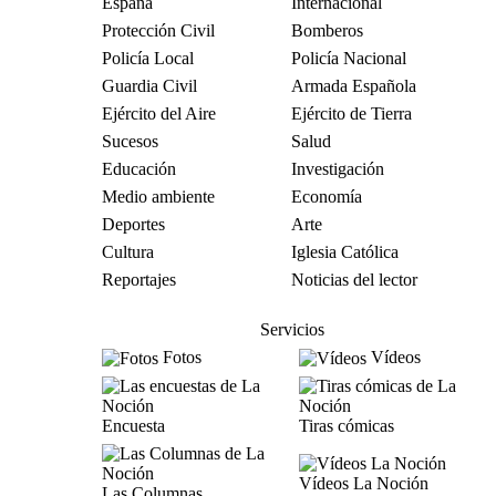
España
Internacional
Protección Civil
Bomberos
Policía Local
Policía Nacional
Guardia Civil
Armada Española
Ejército del Aire
Ejército de Tierra
Sucesos
Salud
Educación
Investigación
Medio ambiente
Economía
Deportes
Arte
Cultura
Iglesia Católica
Reportajes
Noticias del lector
Servicios
Fotos
Vídeos
Encuesta
Tiras cómicas
Vídeos La Noción
Las Columnas