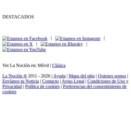
DESTACADOS
|
|
|
|
Ver La Noción en: Móvil |
Clásica
La Noción ®
2011 - 2026 |
Ayuda
|
Mapa del sitio
|
Quienes somos
|
Envíanos tu Noticia
|
Contacto
|
Aviso Legal
|
Condiciones de Uso y
Privacidad
|
Política de cookies
|
Preferencias del consentimiento de
cookies