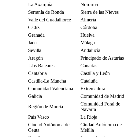
La Axarquía
Nororma
Serranía de Ronda
Sierra de las Nieves
Valle del Guadalhorce
Almería
Cádiz
Córdoba
Granada
Huelva
Jaén
Málaga
Sevilla
Andalucía
Aragón
Principado de Asturias
Islas Baleares
Canarias
Cantabria
Castilla y León
Castilla-La Mancha
Cataluña
Comunidad Valenciana
Extremadura
Galicia
Comunidad de Madrid
Comunidad Foral de
Región de Murcia
Navarra
País Vasco
La Rioja
Ciudad Autónoma de
Ciudad Autónoma de
Ceuta
Melilla