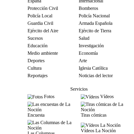
España
Internacional
Protección Civil
Bomberos
Policía Local
Policía Nacional
Guardia Civil
Armada Española
Ejército del Aire
Ejército de Tierra
Sucesos
Salud
Educación
Investigación
Medio ambiente
Economía
Deportes
Arte
Cultura
Iglesia Católica
Reportajes
Noticias del lector
Servicios
Fotos
Vídeos
Encuesta
Tiras cómicas
Vídeos La Noción
Las Columnas