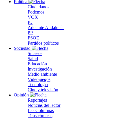
Política
Ciudadanos
Podemos
VOX
IU
Adelante Andalucía
PP
PSOE
Partidos políticos
Sociedad
Sucesos
Salud
Educación
Investigación
Medio ambiente
Videojuegos
Tecnología
Cine y televisión
Opinión
Reportajes
Noticias del lector
Las Columnas
Tiras cómicas