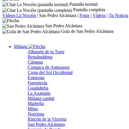
Pantalla normal
Pantalla completa
Vídeos La Noción
|
San Pedro Alcántara
|
Fotos
|
Vídeos
|
Tu Noticia
San Pedro Alcántara
Guía de San Pedro Alcántara
Málaga
Alhaurín de la Torre
Benalmádena
Cártama
Comarca de Antequera
Costa del Sol Occidental
Estepona
Fuengirola
Guadalteba
La Axarquía
Málaga capital
Marbella
Mijas
Nororma
Rincón de la Victoria
San Pedro Alcántara