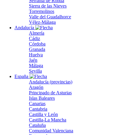
Serranía de Ronda
Sierra de las Nieves
Torremolinos
Valle del Guadalhorce
Vélez-Málaga
Andalucía
Almería
Cádiz
Córdoba
Granada
Huelva
Jaén
Málaga
Sevilla
España
Andalucía (provincias)
Aragón
Principado de Asturias
Islas Baleares
Canarias
Cantabria
Castilla y León
Castilla-La Mancha
Cataluña
Comunidad Valenciana