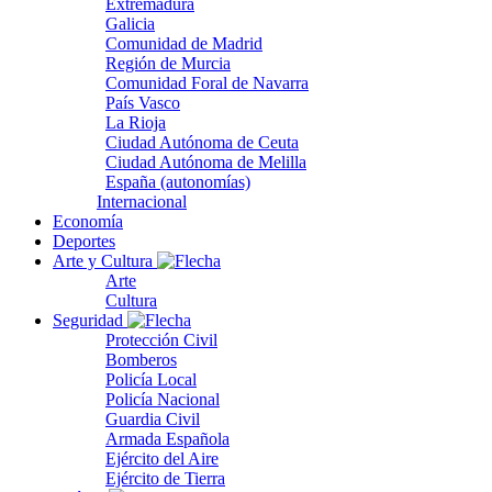
Extremadura
Galicia
Comunidad de Madrid
Región de Murcia
Comunidad Foral de Navarra
País Vasco
La Rioja
Ciudad Autónoma de Ceuta
Ciudad Autónoma de Melilla
España (autonomías)
Internacional
Economía
Deportes
Arte y Cultura
Arte
Cultura
Seguridad
Protección Civil
Bomberos
Policía Local
Policía Nacional
Guardia Civil
Armada Española
Ejército del Aire
Ejército de Tierra