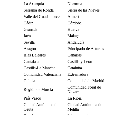
La Axarquía
Nororma
Serranía de Ronda
Sierra de las Nieves
Valle del Guadalhorce
Almería
Cádiz
Córdoba
Granada
Huelva
Jaén
Málaga
Sevilla
Andalucía
Aragón
Principado de Asturias
Islas Baleares
Canarias
Cantabria
Castilla y León
Castilla-La Mancha
Cataluña
Comunidad Valenciana
Extremadura
Galicia
Comunidad de Madrid
Comunidad Foral de
Región de Murcia
Navarra
País Vasco
La Rioja
Ciudad Autónoma de
Ciudad Autónoma de
Ceuta
Melilla