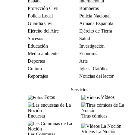
España
Internacional
Protección Civil
Bomberos
Policía Local
Policía Nacional
Guardia Civil
Armada Española
Ejército del Aire
Ejército de Tierra
Sucesos
Salud
Educación
Investigación
Medio ambiente
Economía
Deportes
Arte
Cultura
Iglesia Católica
Reportajes
Noticias del lector
Servicios
Fotos
Vídeos
Encuesta
Tiras cómicas
Vídeos La Noción
Las Columnas