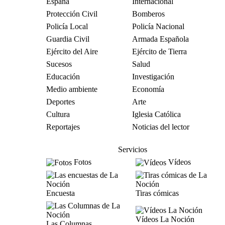
España
Internacional
Protección Civil
Bomberos
Policía Local
Policía Nacional
Guardia Civil
Armada Española
Ejército del Aire
Ejército de Tierra
Sucesos
Salud
Educación
Investigación
Medio ambiente
Economía
Deportes
Arte
Cultura
Iglesia Católica
Reportajes
Noticias del lector
Servicios
Fotos
Vídeos
Encuesta
Tiras cómicas
Vídeos La Noción
Las Columnas