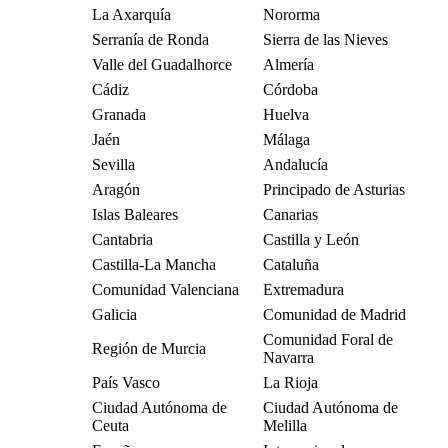
La Axarquía
Nororma
Serranía de Ronda
Sierra de las Nieves
Valle del Guadalhorce
Almería
Cádiz
Córdoba
Granada
Huelva
Jaén
Málaga
Sevilla
Andalucía
Aragón
Principado de Asturias
Islas Baleares
Canarias
Cantabria
Castilla y León
Castilla-La Mancha
Cataluña
Comunidad Valenciana
Extremadura
Galicia
Comunidad de Madrid
Comunidad Foral de
Región de Murcia
Navarra
País Vasco
La Rioja
Ciudad Autónoma de
Ciudad Autónoma de
Ceuta
Melilla