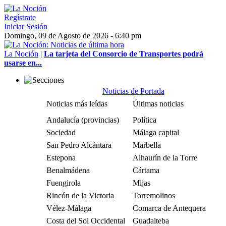
Regístrate
Iniciar Sesión
Domingo, 09 de Agosto de 2026 - 6:40 pm
La Noción
|
La tarjeta del Consorcio de Transportes podrá
usarse en...
Noticias de Portada
Noticias más leídas
Últimas noticias
Andalucía (provincias)
Política
Sociedad
Málaga capital
San Pedro Alcántara
Marbella
Estepona
Alhaurín de la Torre
Benalmádena
Cártama
Fuengirola
Mijas
Rincón de la Victoria
Torremolinos
Vélez-Málaga
Comarca de Antequera
Costa del Sol Occidental
Guadalteba