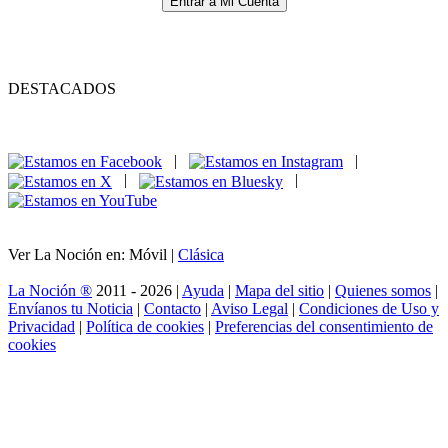
Entrar a Mi Cuenta
DESTACADOS
|
|
|
|
Ver La Noción en: Móvil |
Clásica
La Noción ®
2011 - 2026 |
Ayuda
|
Mapa del sitio
|
Quienes somos
|
Envíanos tu Noticia
|
Contacto
|
Aviso Legal
|
Condiciones de Uso y
Privacidad
|
Política de cookies
|
Preferencias del consentimiento de
cookies