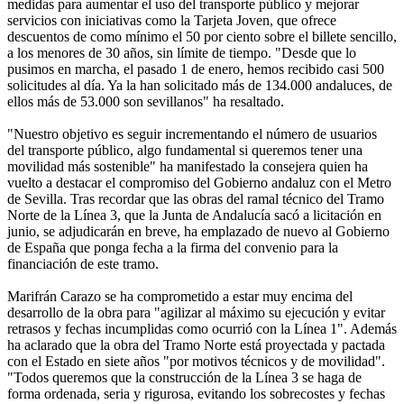
medidas para aumentar el uso del transporte público y mejorar
servicios con iniciativas como la Tarjeta Joven, que ofrece
descuentos de como mínimo el 50 por ciento sobre el billete sencillo,
a los menores de 30 años, sin límite de tiempo. "Desde que lo
pusimos en marcha, el pasado 1 de enero, hemos recibido casi 500
solicitudes al día. Ya la han solicitado más de 134.000 andaluces, de
ellos más de 53.000 son sevillanos" ha resaltado.
"Nuestro objetivo es seguir incrementando el número de usuarios
del transporte público, algo fundamental si queremos tener una
movilidad más sostenible" ha manifestado la consejera quien ha
vuelto a destacar el compromiso del Gobierno andaluz con el Metro
de Sevilla. Tras recordar que las obras del ramal técnico del Tramo
Norte de la Línea 3, que la Junta de Andalucía sacó a licitación en
junio, se adjudicarán en breve, ha emplazado de nuevo al Gobierno
de España que ponga fecha a la firma del convenio para la
financiación de este tramo.
Marifrán Carazo se ha comprometido a estar muy encima del
desarrollo de la obra para "agilizar al máximo su ejecución y evitar
retrasos y fechas incumplidas como ocurrió con la Línea 1". Además
ha aclarado que la obra del Tramo Norte está proyectada y pactada
con el Estado en siete años "por motivos técnicos y de movilidad".
"Todos queremos que la construcción de la Línea 3 se haga de
forma ordenada, seria y rigurosa, evitando los sobrecostes y fechas