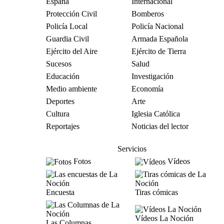
España
Internacional
Protección Civil
Bomberos
Policía Local
Policía Nacional
Guardia Civil
Armada Española
Ejército del Aire
Ejército de Tierra
Sucesos
Salud
Educación
Investigación
Medio ambiente
Economía
Deportes
Arte
Cultura
Iglesia Católica
Reportajes
Noticias del lector
Servicios
Fotos
Vídeos
Encuesta
Tiras cómicas
Vídeos La Noción
Las Columnas