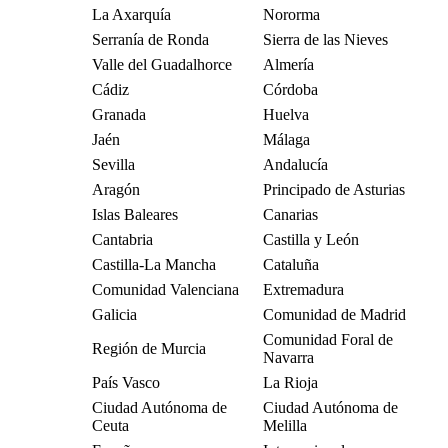
La Axarquía
Nororma
Serranía de Ronda
Sierra de las Nieves
Valle del Guadalhorce
Almería
Cádiz
Córdoba
Granada
Huelva
Jaén
Málaga
Sevilla
Andalucía
Aragón
Principado de Asturias
Islas Baleares
Canarias
Cantabria
Castilla y León
Castilla-La Mancha
Cataluña
Comunidad Valenciana
Extremadura
Galicia
Comunidad de Madrid
Comunidad Foral de
Región de Murcia
Navarra
País Vasco
La Rioja
Ciudad Autónoma de
Ciudad Autónoma de
Ceuta
Melilla