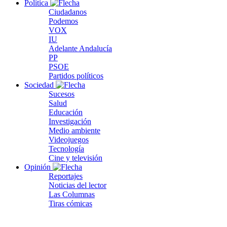
Política
Ciudadanos
Podemos
VOX
IU
Adelante Andalucía
PP
PSOE
Partidos políticos
Sociedad
Sucesos
Salud
Educación
Investigación
Medio ambiente
Videojuegos
Tecnología
Cine y televisión
Opinión
Reportajes
Noticias del lector
Las Columnas
Tiras cómicas