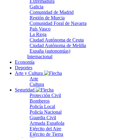
Extremadura
Galicia
Comunidad de Madrid
Región de Murcia
Comunidad Foral de Navarra
País Vasco
La Rioja
Ciudad Autónoma de Ceuta
Ciudad Autónoma de Melilla
España (autonomías)
Internacional
Economía
Deportes
Arte y Cultura
Arte
Cultura
Seguridad
Protección Civil
Bomberos
Policía Local
Policía Nacional
Guardia Civil
Armada Española
Ejército del Aire
Ejército de Tierra