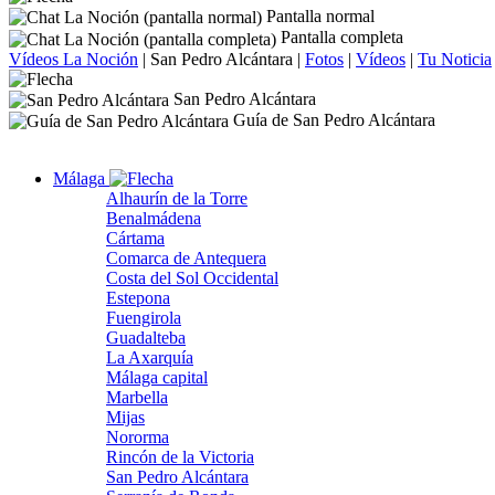
Pantalla normal
Pantalla completa
Vídeos La Noción
|
San Pedro Alcántara
|
Fotos
|
Vídeos
|
Tu Noticia
San Pedro Alcántara
Guía de San Pedro Alcántara
Málaga
Alhaurín de la Torre
Benalmádena
Cártama
Comarca de Antequera
Costa del Sol Occidental
Estepona
Fuengirola
Guadalteba
La Axarquía
Málaga capital
Marbella
Mijas
Nororma
Rincón de la Victoria
San Pedro Alcántara