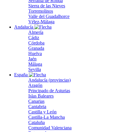
Serranía de Ronda
Sierra de las Nieves
Torremolinos
Valle del Guadalhorce
Vélez-Málaga
Andalucía
Almería
Cádiz
Córdoba
Granada
Huelva
Jaén
Málaga
Sevilla
España
Andalucía (provincias)
Aragón
Principado de Asturias
Islas Baleares
Canarias
Cantabria
Castilla y León
Castilla-La Mancha
Cataluña
Comunidad Valenciana