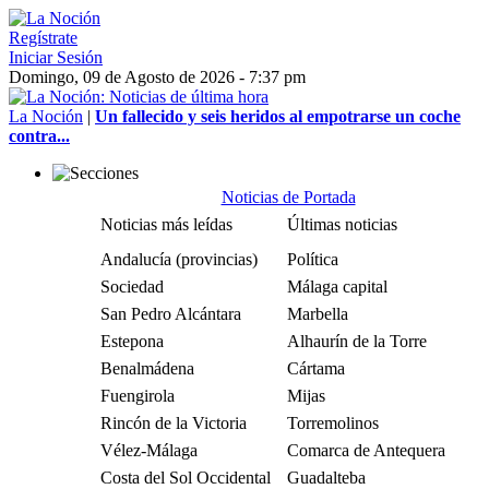
Regístrate
Iniciar Sesión
Domingo, 09 de Agosto de 2026 - 7:37 pm
La Noción
|
Un fallecido y seis heridos al empotrarse un coche
contra...
Noticias de Portada
Noticias más leídas
Últimas noticias
Andalucía (provincias)
Política
Sociedad
Málaga capital
San Pedro Alcántara
Marbella
Estepona
Alhaurín de la Torre
Benalmádena
Cártama
Fuengirola
Mijas
Rincón de la Victoria
Torremolinos
Vélez-Málaga
Comarca de Antequera
Costa del Sol Occidental
Guadalteba