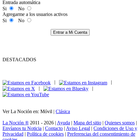
Entrada automática
Si
No
Agregarme a los usuarios activos
Si
No
Entrar a Mi Cuenta
DESTACADOS
|
|
|
|
Ver La Noción en: Móvil |
Clásica
La Noción ®
2011 - 2026 |
Ayuda
|
Mapa del sitio
|
Quienes somos
|
Envíanos tu Noticia
|
Contacto
|
Aviso Legal
|
Condiciones de Uso y
Privacidad
|
Política de cookies
|
Preferencias del consentimiento de
cookies