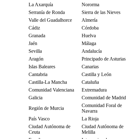
La Axarquía
Nororma
Serranía de Ronda
Sierra de las Nieves
Valle del Guadalhorce
Almería
Cádiz
Córdoba
Granada
Huelva
Jaén
Málaga
Sevilla
Andalucía
Aragón
Principado de Asturias
Islas Baleares
Canarias
Cantabria
Castilla y León
Castilla-La Mancha
Cataluña
Comunidad Valenciana
Extremadura
Galicia
Comunidad de Madrid
Comunidad Foral de
Región de Murcia
Navarra
País Vasco
La Rioja
Ciudad Autónoma de
Ciudad Autónoma de
Ceuta
Melilla