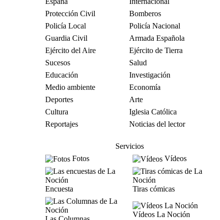
España
Internacional
Protección Civil
Bomberos
Policía Local
Policía Nacional
Guardia Civil
Armada Española
Ejército del Aire
Ejército de Tierra
Sucesos
Salud
Educación
Investigación
Medio ambiente
Economía
Deportes
Arte
Cultura
Iglesia Católica
Reportajes
Noticias del lector
Servicios
Fotos
Vídeos
Encuesta
Tiras cómicas
Vídeos La Noción
Las Columnas