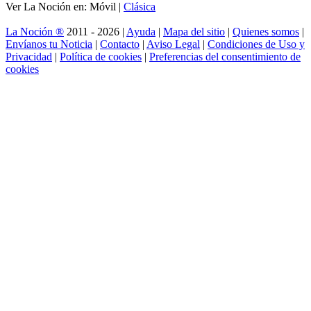
Ver La Noción en: Móvil |
Clásica
La Noción ®
2011 - 2026 |
Ayuda
|
Mapa del sitio
|
Quienes somos
|
Envíanos tu Noticia
|
Contacto
|
Aviso Legal
|
Condiciones de Uso y
Privacidad
|
Política de cookies
|
Preferencias del consentimiento de
cookies