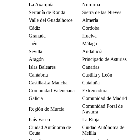
La Axarquía
Nororma
Serranía de Ronda
Sierra de las Nieves
Valle del Guadalhorce
Almería
Cádiz
Córdoba
Granada
Huelva
Jaén
Málaga
Sevilla
Andalucía
Aragón
Principado de Asturias
Islas Baleares
Canarias
Cantabria
Castilla y León
Castilla-La Mancha
Cataluña
Comunidad Valenciana
Extremadura
Galicia
Comunidad de Madrid
Comunidad Foral de
Región de Murcia
Navarra
País Vasco
La Rioja
Ciudad Autónoma de
Ciudad Autónoma de
Ceuta
Melilla