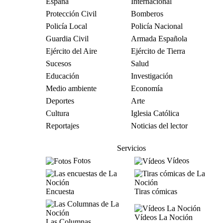
España
Internacional
Protección Civil
Bomberos
Policía Local
Policía Nacional
Guardia Civil
Armada Española
Ejército del Aire
Ejército de Tierra
Sucesos
Salud
Educación
Investigación
Medio ambiente
Economía
Deportes
Arte
Cultura
Iglesia Católica
Reportajes
Noticias del lector
Servicios
Fotos
Vídeos
Encuesta
Tiras cómicas
Vídeos La Noción
Las Columnas