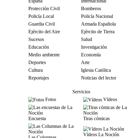
España
Internacional
Protección Civil
Bomberos
Policía Local
Policía Nacional
Guardia Civil
Armada Española
Ejército del Aire
Ejército de Tierra
Sucesos
Salud
Educación
Investigación
Medio ambiente
Economía
Deportes
Arte
Cultura
Iglesia Católica
Reportajes
Noticias del lector
Servicios
Fotos
Vídeos
Encuesta
Tiras cómicas
Vídeos La Noción
Las Columnas