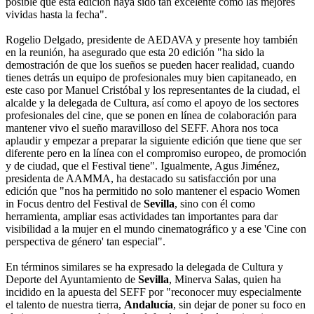
posible que esta edición haya sido tan excelente como las mejores
vividas hasta la fecha".
Rogelio Delgado, presidente de AEDAVA y presente hoy también
en la reunión, ha asegurado que esta 20 edición "ha sido la
demostración de que los sueños se pueden hacer realidad, cuando
tienes detrás un equipo de profesionales muy bien capitaneado, en
este caso por Manuel Cristóbal y los representantes de la ciudad, el
alcalde y la delegada de Cultura, así como el apoyo de los sectores
profesionales del cine, que se ponen en línea de colaboración para
mantener vivo el sueño maravilloso del SEFF. Ahora nos toca
aplaudir y empezar a preparar la siguiente edición que tiene que ser
diferente pero en la línea con el compromiso europeo, de promoción
y de ciudad, que el Festival tiene". Igualmente, Agus Jiménez,
presidenta de AAMMA, ha destacado su satisfacción por una
edición que "nos ha permitido no solo mantener el espacio Women
in Focus dentro del Festival de
Sevilla
, sino con él como
herramienta, ampliar esas actividades tan importantes para dar
visibilidad a la mujer en el mundo cinematográfico y a ese 'Cine con
perspectiva de género' tan especial".
En términos similares se ha expresado la delegada de Cultura y
Deporte del Ayuntamiento de
Sevilla
, Minerva Salas, quien ha
incidido en la apuesta del SEFF por "reconocer muy especialmente
el talento de nuestra tierra,
Andalucía
, sin dejar de poner su foco en