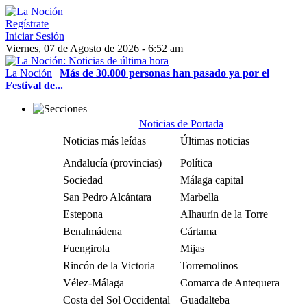
Regístrate
Iniciar Sesión
Viernes, 07 de Agosto de 2026 - 6:52 am
La Noción
|
Más de 30.000 personas han pasado ya por el
Festival de...
Noticias de Portada
Noticias más leídas
Últimas noticias
Andalucía (provincias)
Política
Sociedad
Málaga capital
San Pedro Alcántara
Marbella
Estepona
Alhaurín de la Torre
Benalmádena
Cártama
Fuengirola
Mijas
Rincón de la Victoria
Torremolinos
Vélez-Málaga
Comarca de Antequera
Costa del Sol Occidental
Guadalteba