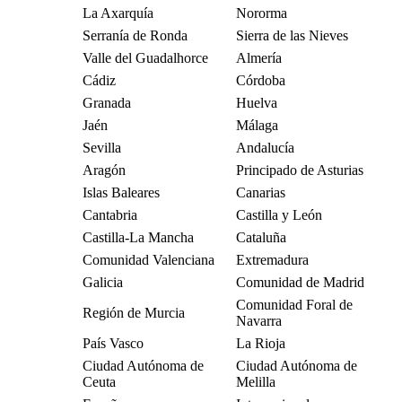
La Axarquía
Nororma
Serranía de Ronda
Sierra de las Nieves
Valle del Guadalhorce
Almería
Cádiz
Córdoba
Granada
Huelva
Jaén
Málaga
Sevilla
Andalucía
Aragón
Principado de Asturias
Islas Baleares
Canarias
Cantabria
Castilla y León
Castilla-La Mancha
Cataluña
Comunidad Valenciana
Extremadura
Galicia
Comunidad de Madrid
Comunidad Foral de
Región de Murcia
Navarra
País Vasco
La Rioja
Ciudad Autónoma de
Ciudad Autónoma de
Ceuta
Melilla