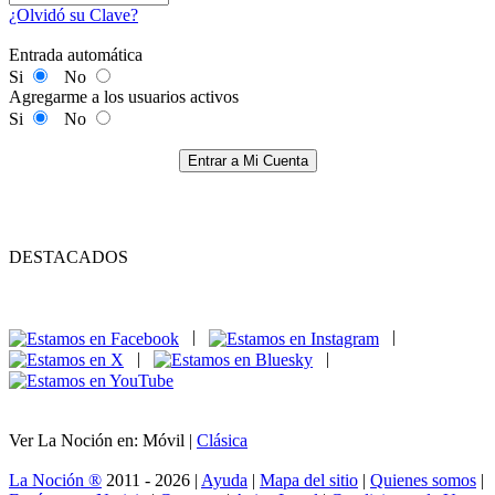
¿Olvidó su Clave?
Entrada automática
Si
No
Agregarme a los usuarios activos
Si
No
Entrar a Mi Cuenta
DESTACADOS
|
|
|
|
Ver La Noción en: Móvil |
Clásica
La Noción ®
2011 - 2026 |
Ayuda
|
Mapa del sitio
|
Quienes somos
|