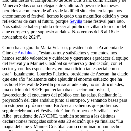
Eso demuestra el compromiso de José Luis Sanz como alcalde y de
Minerva Salas como delegada de Cultura. A pesar de los meses
perdidos a comienzo de año y de la difícil situación en la que nos
encontramos el festival, hemos logrado una magnífica edición y toca
reflexionar de cara al futuro, porque
Sevilla
tiene festival para rato.
Nos satisface haber podido ofrecer al público sevillano lo mejor del
cine europeo y por supuesto andaluz. Nos vemos del 8 al 16 de
noviembre de 2024".
Como ha asegurado Marta Velasco, presidenta de la Academia de
Cine de
Andalucía
, "estamos muy satisfechos y contentos, nos
hemos sentido valorados y cuidados y queremos agradecer al equipo
del festival y a Manuel Cristóbal su esfuerzo y dedicación, con el
sector y con los espectadores, en una edición tan especial como
esta". Igualmente, Lourdes Palacios, presidenta de Asecan, ha citado
que este año "solamente cabe aplaudir el enorme esfuerzo que ha
hecho el Festival de
Sevilla
por sacar adelante, no sin dificultades,
una edición del SEFF que reclamaba el sector audiovisual,
favoreciendo el encuentro del público con las salas, facilitando la
proyección del cine andaluz junto al europeo, y sentando bases para
un estupendo próximo año. En Asecan sabemos que podremos
seguir celebrando el Festival de Cine Europeo de Sevilla". José
Alba, presidente de ANCINE, también se suma a las distintas
declaraciones recogidas sobre esta 20 edición que ya finaliza: "La
magia del cine y Manuel Cristóbal como coordinador han hecho