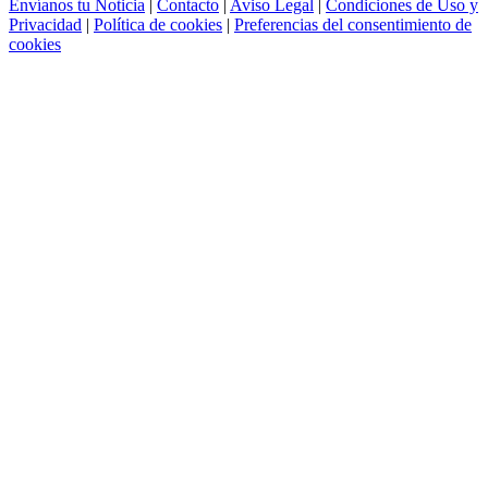
Envíanos tu Noticia
|
Contacto
|
Aviso Legal
|
Condiciones de Uso y
Privacidad
|
Política de cookies
|
Preferencias del consentimiento de
cookies