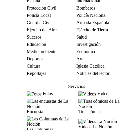
España
Internacional
Protección Civil
Bomberos
Policía Local
Policía Nacional
Guardia Civil
Armada Española
Ejército del Aire
Ejército de Tierra
Sucesos
Salud
Educación
Investigación
Medio ambiente
Economía
Deportes
Arte
Cultura
Iglesia Católica
Reportajes
Noticias del lector
Servicios
Fotos
Vídeos
Encuesta
Tiras cómicas
Vídeos La Noción
Las Columnas