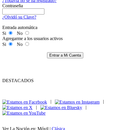
¿Todavía no se ha registrado?
Contraseña
¿Olvidó su Clave?
Entrada automática
Si
No
Agregarme a los usuarios activos
Si
No
Entrar a Mi Cuenta
DESTACADOS
|
|
|
|
Ver La Noción en: Móvil |
Clásica