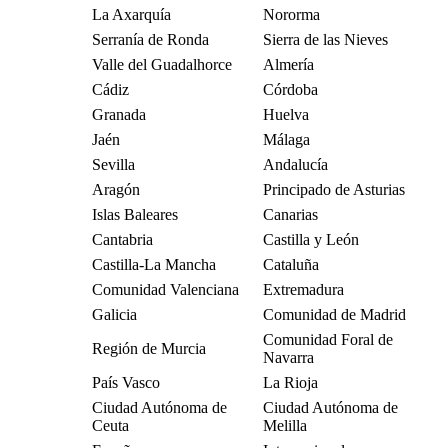
La Axarquía
Nororma
Serranía de Ronda
Sierra de las Nieves
Valle del Guadalhorce
Almería
Cádiz
Córdoba
Granada
Huelva
Jaén
Málaga
Sevilla
Andalucía
Aragón
Principado de Asturias
Islas Baleares
Canarias
Cantabria
Castilla y León
Castilla-La Mancha
Cataluña
Comunidad Valenciana
Extremadura
Galicia
Comunidad de Madrid
Comunidad Foral de
Región de Murcia
Navarra
País Vasco
La Rioja
Ciudad Autónoma de
Ciudad Autónoma de
Ceuta
Melilla