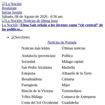
Regístrate
Iniciar Sesión
Sábado, 08 de Agosto de 2026 - 6:56 am
La Noción
|
Elma Saiz señala a los jóvenes como “eje central” de
las políticas...
Noticias de Portada
Noticias más leídas
Últimas noticias
Andalucía (provincias)
Política
Sociedad
Málaga capital
San Pedro Alcántara
Marbella
Estepona
Alhaurín de la Torre
Benalmádena
Cártama
Fuengirola
Mijas
Rincón de la Victoria
Torremolinos
Vélez-Málaga
Comarca de Antequera
Costa del Sol Occidental
Guadalteba