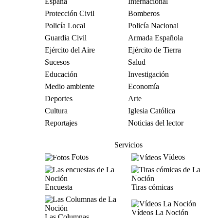
España
Internacional
Protección Civil
Bomberos
Policía Local
Policía Nacional
Guardia Civil
Armada Española
Ejército del Aire
Ejército de Tierra
Sucesos
Salud
Educación
Investigación
Medio ambiente
Economía
Deportes
Arte
Cultura
Iglesia Católica
Reportajes
Noticias del lector
Servicios
Fotos
Vídeos
Encuesta
Tiras cómicas
Vídeos La Noción
Las Columnas