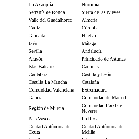
La Axarquía
Nororma
Serranía de Ronda
Sierra de las Nieves
Valle del Guadalhorce
Almería
Cádiz
Córdoba
Granada
Huelva
Jaén
Málaga
Sevilla
Andalucía
Aragón
Principado de Asturias
Islas Baleares
Canarias
Cantabria
Castilla y León
Castilla-La Mancha
Cataluña
Comunidad Valenciana
Extremadura
Galicia
Comunidad de Madrid
Comunidad Foral de
Región de Murcia
Navarra
País Vasco
La Rioja
Ciudad Autónoma de
Ciudad Autónoma de
Ceuta
Melilla