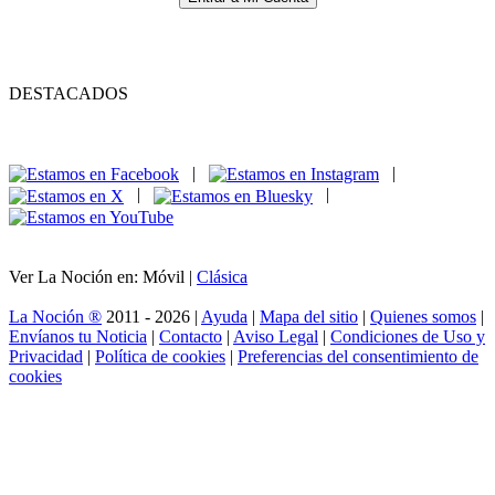
DESTACADOS
|
|
|
|
Ver La Noción en: Móvil |
Clásica
La Noción ®
2011 - 2026 |
Ayuda
|
Mapa del sitio
|
Quienes somos
|
Envíanos tu Noticia
|
Contacto
|
Aviso Legal
|
Condiciones de Uso y
Privacidad
|
Política de cookies
|
Preferencias del consentimiento de
cookies