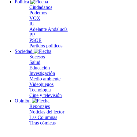
Política
Ciudadanos
Podemos
VOX
IU
Adelante Andalucía
PP
PSOE
Partidos políticos
Sociedad
Sucesos
Salud
Educación
Investigación
Medio ambiente
Videojuegos
Tecnología
Cine y televisión
Opinión
Reportajes
Noticias del lector
Las Columnas
Tiras cómicas