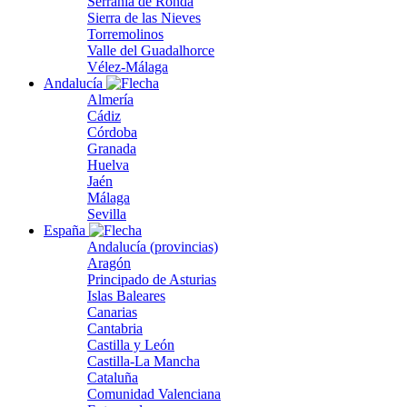
Serranía de Ronda
Sierra de las Nieves
Torremolinos
Valle del Guadalhorce
Vélez-Málaga
Andalucía
Almería
Cádiz
Córdoba
Granada
Huelva
Jaén
Málaga
Sevilla
España
Andalucía (provincias)
Aragón
Principado de Asturias
Islas Baleares
Canarias
Cantabria
Castilla y León
Castilla-La Mancha
Cataluña
Comunidad Valenciana