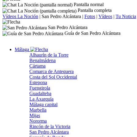
Pantalla normal
Pantalla completa
Vídeos La Noción
|
San Pedro Alcántara
|
Fotos
|
Vídeos
|
Tu Noticia
San Pedro Alcántara
Guía de San Pedro Alcántara
Málaga
Alhaurín de la Torre
Benalmádena
Cártama
Comarca de Antequera
Costa del Sol Occidental
Estepona
Fuengirola
Guadalteba
La Axarquía
Málaga capital
Marbella
Mijas
Nororma
Rincón de la Victoria
San Pedro Alcántara