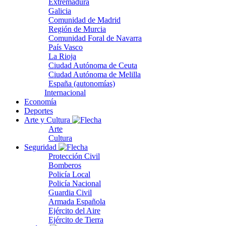
Extremadura
Galicia
Comunidad de Madrid
Región de Murcia
Comunidad Foral de Navarra
País Vasco
La Rioja
Ciudad Autónoma de Ceuta
Ciudad Autónoma de Melilla
España (autonomías)
Internacional
Economía
Deportes
Arte y Cultura
Arte
Cultura
Seguridad
Protección Civil
Bomberos
Policía Local
Policía Nacional
Guardia Civil
Armada Española
Ejército del Aire
Ejército de Tierra