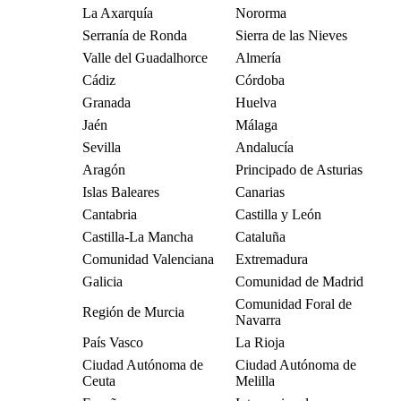
La Axarquía
Nororma
Serranía de Ronda
Sierra de las Nieves
Valle del Guadalhorce
Almería
Cádiz
Córdoba
Granada
Huelva
Jaén
Málaga
Sevilla
Andalucía
Aragón
Principado de Asturias
Islas Baleares
Canarias
Cantabria
Castilla y León
Castilla-La Mancha
Cataluña
Comunidad Valenciana
Extremadura
Galicia
Comunidad de Madrid
Comunidad Foral de
Región de Murcia
Navarra
País Vasco
La Rioja
Ciudad Autónoma de
Ciudad Autónoma de
Ceuta
Melilla