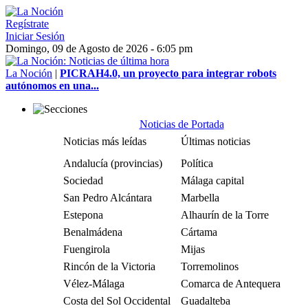
Regístrate
Iniciar Sesión
Domingo, 09 de Agosto de 2026 - 6:05 pm
La Noción
|
PICRAH4.0, un proyecto para integrar robots
autónomos en una...
Noticias de Portada
Noticias más leídas
Últimas noticias
Andalucía (provincias)
Política
Sociedad
Málaga capital
San Pedro Alcántara
Marbella
Estepona
Alhaurín de la Torre
Benalmádena
Cártama
Fuengirola
Mijas
Rincón de la Victoria
Torremolinos
Vélez-Málaga
Comarca de Antequera
Costa del Sol Occidental
Guadalteba