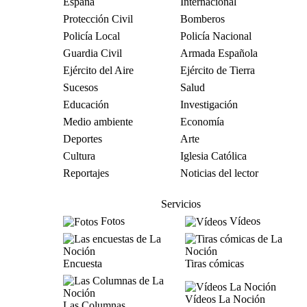
España
Internacional
Protección Civil
Bomberos
Policía Local
Policía Nacional
Guardia Civil
Armada Española
Ejército del Aire
Ejército de Tierra
Sucesos
Salud
Educación
Investigación
Medio ambiente
Economía
Deportes
Arte
Cultura
Iglesia Católica
Reportajes
Noticias del lector
Servicios
Fotos
Vídeos
Encuesta
Tiras cómicas
Vídeos La Noción
Las Columnas