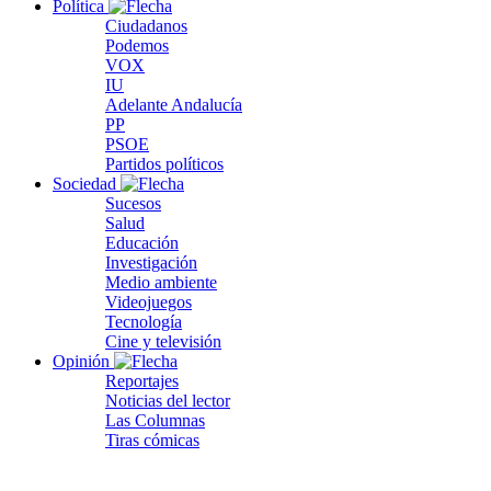
Política
Ciudadanos
Podemos
VOX
IU
Adelante Andalucía
PP
PSOE
Partidos políticos
Sociedad
Sucesos
Salud
Educación
Investigación
Medio ambiente
Videojuegos
Tecnología
Cine y televisión
Opinión
Reportajes
Noticias del lector
Las Columnas
Tiras cómicas