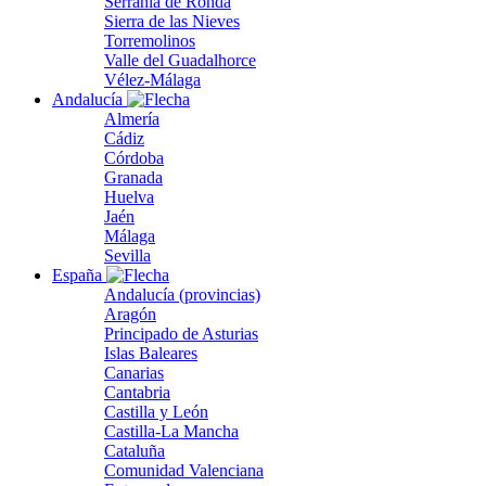
Serranía de Ronda
Sierra de las Nieves
Torremolinos
Valle del Guadalhorce
Vélez-Málaga
Andalucía
Almería
Cádiz
Córdoba
Granada
Huelva
Jaén
Málaga
Sevilla
España
Andalucía (provincias)
Aragón
Principado de Asturias
Islas Baleares
Canarias
Cantabria
Castilla y León
Castilla-La Mancha
Cataluña
Comunidad Valenciana