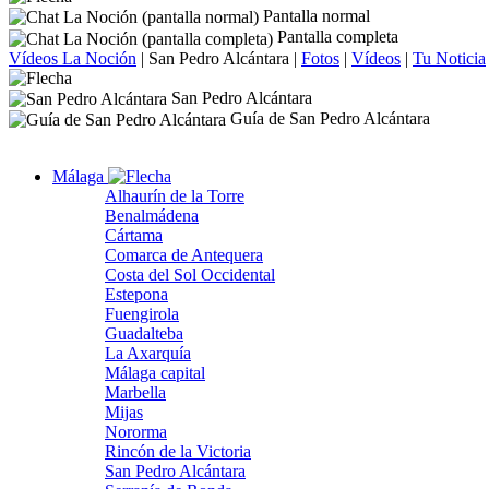
Pantalla normal
Pantalla completa
Vídeos La Noción
|
San Pedro Alcántara
|
Fotos
|
Vídeos
|
Tu Noticia
San Pedro Alcántara
Guía de San Pedro Alcántara
Málaga
Alhaurín de la Torre
Benalmádena
Cártama
Comarca de Antequera
Costa del Sol Occidental
Estepona
Fuengirola
Guadalteba
La Axarquía
Málaga capital
Marbella
Mijas
Nororma
Rincón de la Victoria
San Pedro Alcántara