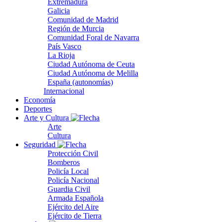
Extremadura
Galicia
Comunidad de Madrid
Región de Murcia
Comunidad Foral de Navarra
País Vasco
La Rioja
Ciudad Autónoma de Ceuta
Ciudad Autónoma de Melilla
España (autonomías)
Internacional
Economía
Deportes
Arte y Cultura
Arte
Cultura
Seguridad
Protección Civil
Bomberos
Policía Local
Policía Nacional
Guardia Civil
Armada Española
Ejército del Aire
Ejército de Tierra