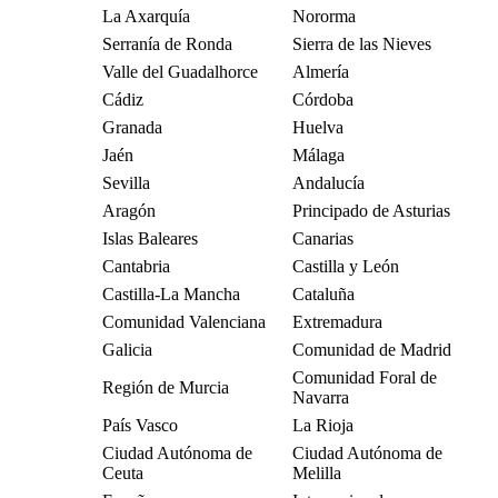
La Axarquía
Nororma
Serranía de Ronda
Sierra de las Nieves
Valle del Guadalhorce
Almería
Cádiz
Córdoba
Granada
Huelva
Jaén
Málaga
Sevilla
Andalucía
Aragón
Principado de Asturias
Islas Baleares
Canarias
Cantabria
Castilla y León
Castilla-La Mancha
Cataluña
Comunidad Valenciana
Extremadura
Galicia
Comunidad de Madrid
Comunidad Foral de
Región de Murcia
Navarra
País Vasco
La Rioja
Ciudad Autónoma de
Ciudad Autónoma de
Ceuta
Melilla