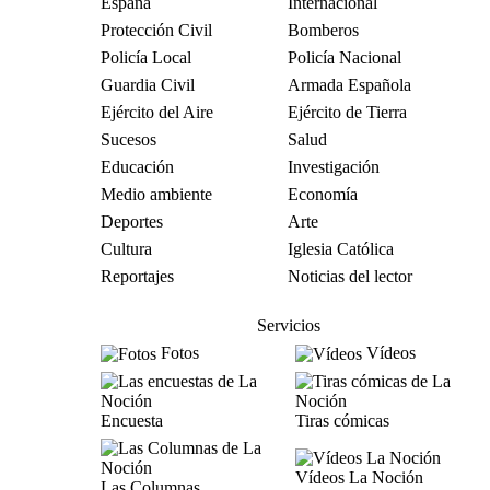
España
Internacional
Protección Civil
Bomberos
Policía Local
Policía Nacional
Guardia Civil
Armada Española
Ejército del Aire
Ejército de Tierra
Sucesos
Salud
Educación
Investigación
Medio ambiente
Economía
Deportes
Arte
Cultura
Iglesia Católica
Reportajes
Noticias del lector
Servicios
Fotos
Vídeos
Encuesta
Tiras cómicas
Vídeos La Noción
Las Columnas