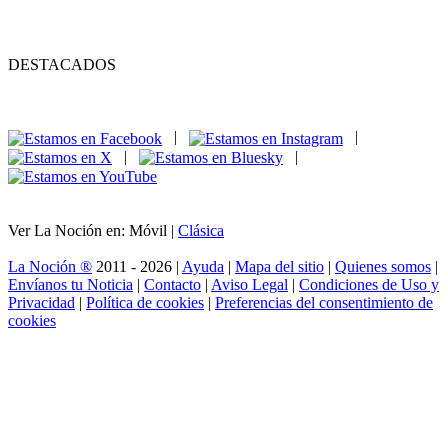
DESTACADOS
|
|
|
|
Ver La Noción en: Móvil |
Clásica
La Noción ®
2011 - 2026 |
Ayuda
|
Mapa del sitio
|
Quienes somos
|
Envíanos tu Noticia
|
Contacto
|
Aviso Legal
|
Condiciones de Uso y
Privacidad
|
Política de cookies
|
Preferencias del consentimiento de
cookies