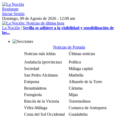
Regístrate
Iniciar Sesión
Domingo, 09 de Agosto de 2026 - 12:09 am
La Noción
|
Sevilla se adhiere a la visibilidad y sensibilización de
las...
Noticias de Portada
Noticias más leídas
Últimas noticias
Andalucía (provincias)
Política
Sociedad
Málaga capital
San Pedro Alcántara
Marbella
Estepona
Alhaurín de la Torre
Benalmádena
Cártama
Fuengirola
Mijas
Rincón de la Victoria
Torremolinos
Vélez-Málaga
Comarca de Antequera
Costa del Sol Occidental
Guadalteba