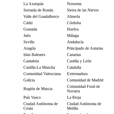
La Axarquía
Nororma
Serranía de Ronda
Sierra de las Nieves
Valle del Guadalhorce
Almería
Cádiz
Córdoba
Granada
Huelva
Jaén
Málaga
Sevilla
Andalucía
Aragón
Principado de Asturias
Islas Baleares
Canarias
Cantabria
Castilla y León
Castilla-La Mancha
Cataluña
Comunidad Valenciana
Extremadura
Galicia
Comunidad de Madrid
Comunidad Foral de
Región de Murcia
Navarra
País Vasco
La Rioja
Ciudad Autónoma de
Ciudad Autónoma de
Ceuta
Melilla