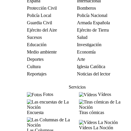
España
Internacional
Protección Civil
Bomberos
Policía Local
Policía Nacional
Guardia Civil
Armada Española
Ejército del Aire
Ejército de Tierra
Sucesos
Salud
Educación
Investigación
Medio ambiente
Economía
Deportes
Arte
Cultura
Iglesia Católica
Reportajes
Noticias del lector
Servicios
Fotos
Vídeos
Encuesta
Tiras cómicas
Vídeos La Noción
Las Columnas