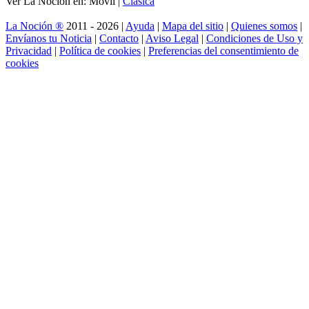
Ver La Noción en: Móvil |
Clásica
La Noción ®
2011 - 2026 |
Ayuda
|
Mapa del sitio
|
Quienes somos
|
Envíanos tu Noticia
|
Contacto
|
Aviso Legal
|
Condiciones de Uso y
Privacidad
|
Política de cookies
|
Preferencias del consentimiento de
cookies