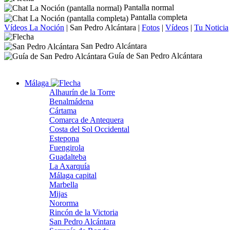
Pantalla normal
Pantalla completa
Vídeos La Noción
|
San Pedro Alcántara
|
Fotos
|
Vídeos
|
Tu Noticia
San Pedro Alcántara
Guía de San Pedro Alcántara
Málaga
Alhaurín de la Torre
Benalmádena
Cártama
Comarca de Antequera
Costa del Sol Occidental
Estepona
Fuengirola
Guadalteba
La Axarquía
Málaga capital
Marbella
Mijas
Nororma
Rincón de la Victoria
San Pedro Alcántara