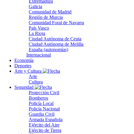
Extremadura
Galicia
Comunidad de Madrid
Región de Murcia
Comunidad Foral de Navarra
País Vasco
La Rioja
Ciudad Autónoma de Ceuta
Ciudad Autónoma de Melilla
España (autonomías)
Internacional
Economía
Deportes
Arte y Cultura
Arte
Cultura
Seguridad
Protección Civil
Bomberos
Policía Local
Policía Nacional
Guardia Civil
Armada Española
Ejército del Aire
Ejército de Tierra