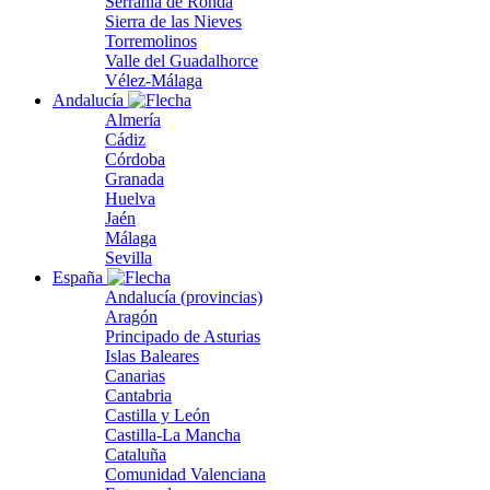
Serranía de Ronda
Sierra de las Nieves
Torremolinos
Valle del Guadalhorce
Vélez-Málaga
Andalucía
Almería
Cádiz
Córdoba
Granada
Huelva
Jaén
Málaga
Sevilla
España
Andalucía (provincias)
Aragón
Principado de Asturias
Islas Baleares
Canarias
Cantabria
Castilla y León
Castilla-La Mancha
Cataluña
Comunidad Valenciana