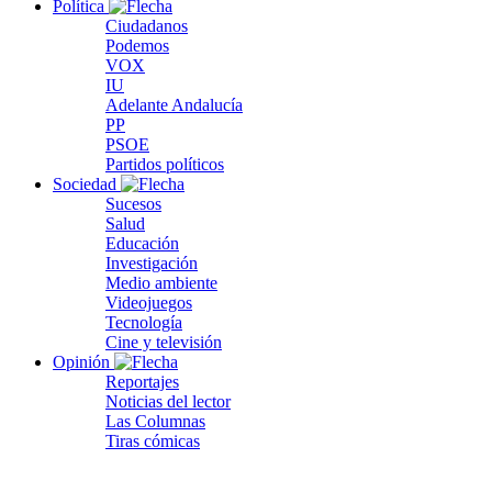
Política
Ciudadanos
Podemos
VOX
IU
Adelante Andalucía
PP
PSOE
Partidos políticos
Sociedad
Sucesos
Salud
Educación
Investigación
Medio ambiente
Videojuegos
Tecnología
Cine y televisión
Opinión
Reportajes
Noticias del lector
Las Columnas
Tiras cómicas