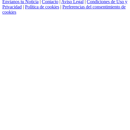
Envíanos tu Noticia
|
Contacto
|
Aviso Legal
|
Condiciones de Uso y
Privacidad
|
Política de cookies
|
Preferencias del consentimiento de
cookies