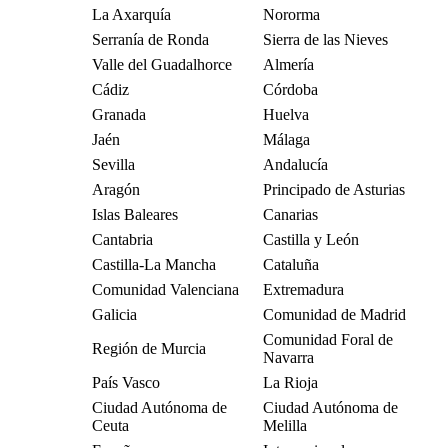
La Axarquía
Nororma
Serranía de Ronda
Sierra de las Nieves
Valle del Guadalhorce
Almería
Cádiz
Córdoba
Granada
Huelva
Jaén
Málaga
Sevilla
Andalucía
Aragón
Principado de Asturias
Islas Baleares
Canarias
Cantabria
Castilla y León
Castilla-La Mancha
Cataluña
Comunidad Valenciana
Extremadura
Galicia
Comunidad de Madrid
Comunidad Foral de
Región de Murcia
Navarra
País Vasco
La Rioja
Ciudad Autónoma de
Ciudad Autónoma de
Ceuta
Melilla