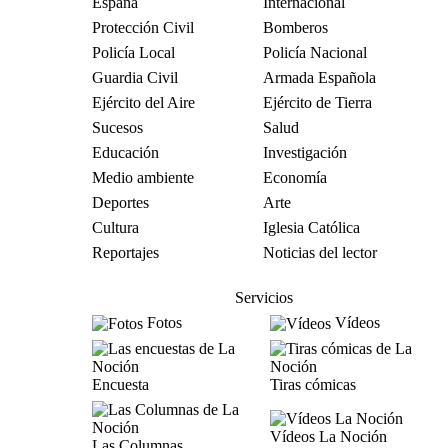
España
Internacional
Protección Civil
Bomberos
Policía Local
Policía Nacional
Guardia Civil
Armada Española
Ejército del Aire
Ejército de Tierra
Sucesos
Salud
Educación
Investigación
Medio ambiente
Economía
Deportes
Arte
Cultura
Iglesia Católica
Reportajes
Noticias del lector
Servicios
Fotos
Vídeos
Encuesta
Tiras cómicas
Vídeos La Noción
Las Columnas