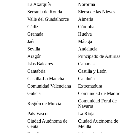
La Axarquía
Nororma
Serranía de Ronda
Sierra de las Nieves
Valle del Guadalhorce
Almería
Cádiz
Córdoba
Granada
Huelva
Jaén
Málaga
Sevilla
Andalucía
Aragón
Principado de Asturias
Islas Baleares
Canarias
Cantabria
Castilla y León
Castilla-La Mancha
Cataluña
Comunidad Valenciana
Extremadura
Galicia
Comunidad de Madrid
Comunidad Foral de
Región de Murcia
Navarra
País Vasco
La Rioja
Ciudad Autónoma de
Ciudad Autónoma de
Ceuta
Melilla