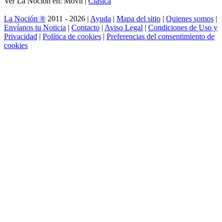
Ver La Noción en: Móvil |
Clásica
La Noción ®
2011 - 2026 |
Ayuda
|
Mapa del sitio
|
Quienes somos
|
Envíanos tu Noticia
|
Contacto
|
Aviso Legal
|
Condiciones de Uso y
Privacidad
|
Política de cookies
|
Preferencias del consentimiento de
cookies