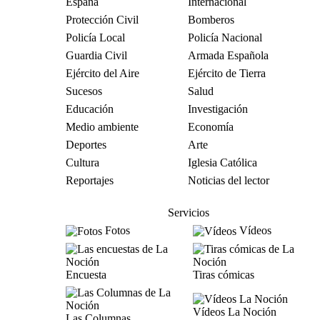
España
Internacional
Protección Civil
Bomberos
Policía Local
Policía Nacional
Guardia Civil
Armada Española
Ejército del Aire
Ejército de Tierra
Sucesos
Salud
Educación
Investigación
Medio ambiente
Economía
Deportes
Arte
Cultura
Iglesia Católica
Reportajes
Noticias del lector
Servicios
Fotos
Vídeos
Encuesta
Tiras cómicas
Vídeos La Noción
Las Columnas