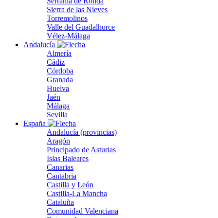
Serranía de Ronda
Sierra de las Nieves
Torremolinos
Valle del Guadalhorce
Vélez-Málaga
Andalucía
Almería
Cádiz
Córdoba
Granada
Huelva
Jaén
Málaga
Sevilla
España
Andalucía (provincias)
Aragón
Principado de Asturias
Islas Baleares
Canarias
Cantabria
Castilla y León
Castilla-La Mancha
Cataluña
Comunidad Valenciana