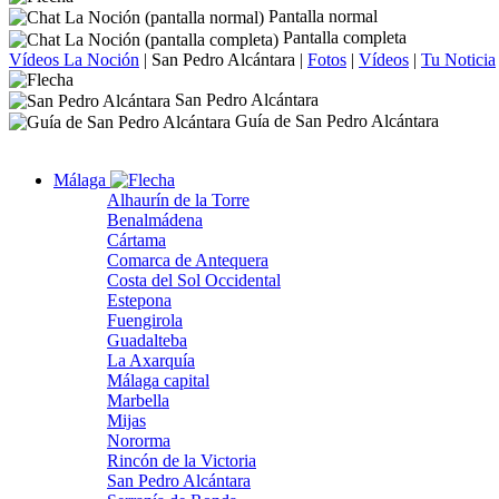
Pantalla normal
Pantalla completa
Vídeos La Noción
|
San Pedro Alcántara
|
Fotos
|
Vídeos
|
Tu Noticia
San Pedro Alcántara
Guía de San Pedro Alcántara
Málaga
Alhaurín de la Torre
Benalmádena
Cártama
Comarca de Antequera
Costa del Sol Occidental
Estepona
Fuengirola
Guadalteba
La Axarquía
Málaga capital
Marbella
Mijas
Nororma
Rincón de la Victoria
San Pedro Alcántara