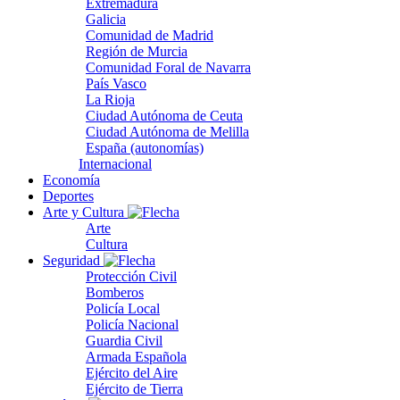
Extremadura
Galicia
Comunidad de Madrid
Región de Murcia
Comunidad Foral de Navarra
País Vasco
La Rioja
Ciudad Autónoma de Ceuta
Ciudad Autónoma de Melilla
España (autonomías)
Internacional
Economía
Deportes
Arte y Cultura
Arte
Cultura
Seguridad
Protección Civil
Bomberos
Policía Local
Policía Nacional
Guardia Civil
Armada Española
Ejército del Aire
Ejército de Tierra