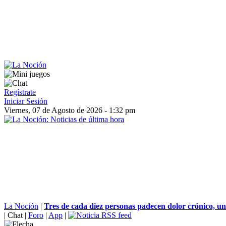
Regístrate
Iniciar Sesión
Viernes, 07 de Agosto de 2026 - 1:32 pm
La Noción
|
Tres de cada diez personas padecen dolor crónico, un 
|
Chat
|
Foro
|
App
|