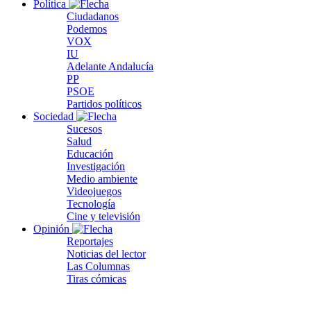
Política
Ciudadanos
Podemos
VOX
IU
Adelante Andalucía
PP
PSOE
Partidos políticos
Sociedad
Sucesos
Salud
Educación
Investigación
Medio ambiente
Videojuegos
Tecnología
Cine y televisión
Opinión
Reportajes
Noticias del lector
Las Columnas
Tiras cómicas