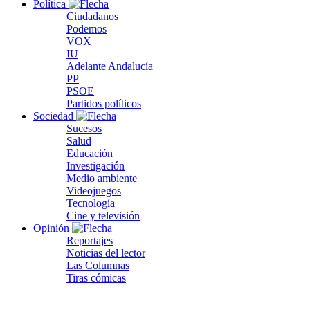
Política
Ciudadanos
Podemos
VOX
IU
Adelante Andalucía
PP
PSOE
Partidos políticos
Sociedad
Sucesos
Salud
Educación
Investigación
Medio ambiente
Videojuegos
Tecnología
Cine y televisión
Opinión
Reportajes
Noticias del lector
Las Columnas
Tiras cómicas