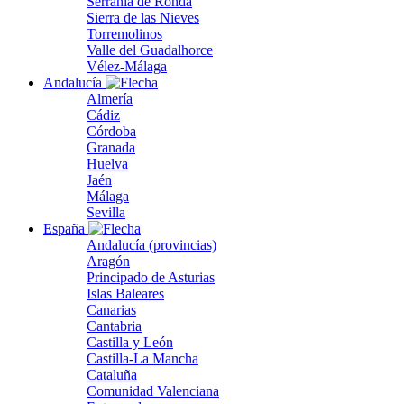
Serranía de Ronda
Sierra de las Nieves
Torremolinos
Valle del Guadalhorce
Vélez-Málaga
Andalucía
Almería
Cádiz
Córdoba
Granada
Huelva
Jaén
Málaga
Sevilla
España
Andalucía (provincias)
Aragón
Principado de Asturias
Islas Baleares
Canarias
Cantabria
Castilla y León
Castilla-La Mancha
Cataluña
Comunidad Valenciana