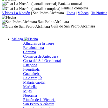
Pantalla normal
Pantalla completa
Vídeos La Noción
|
San Pedro Alcántara
|
Fotos
|
Vídeos
|
Tu Noticia
San Pedro Alcántara
Guía de San Pedro Alcántara
Málaga
Alhaurín de la Torre
Benalmádena
Cártama
Comarca de Antequera
Costa del Sol Occidental
Estepona
Fuengirola
Guadalteba
La Axarquía
Málaga capital
Marbella
Mijas
Nororma
Rincón de la Victoria
San Pedro Alcántara