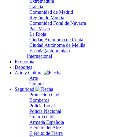
Extremadura
Galicia
Comunidad de Madrid
Región de Murcia
Comunidad Foral de Navarra
País Vasco
La Rioja
Ciudad Autónoma de Ceuta
Ciudad Autónoma de Melilla
España (autonomías)
Internacional
Economía
Deportes
Arte y Cultura
Arte
Cultura
Seguridad
Protección Civil
Bomberos
Policía Local
Policía Nacional
Guardia Civil
Armada Española
Ejército del Aire
Ejército de Tierra