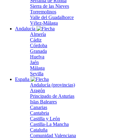
Serranía de Ronda
Sierra de las Nieves
Torremolinos
Valle del Guadalhorce
Vélez-Málaga
Andalucía
Almería
Cádiz
Córdoba
Granada
Huelva
Jaén
Málaga
Sevilla
España
Andalucía (provincias)
Aragón
Principado de Asturias
Islas Baleares
Canarias
Cantabria
Castilla y León
Castilla-La Mancha
Cataluña
Comunidad Valenciana