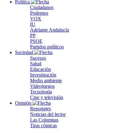
Política
Ciudadanos
Podemos
VOX
IU
Adelante Andalucía
PP
PSOE
Partidos políticos
Sociedad
Sucesos
Salud
Educación
Investigación
Medio ambiente
Videojuegos
Tecnología
Cine y televisión
Opinión
Reportajes
Noticias del lector
Las Columnas
Tiras cómicas