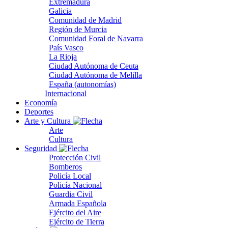
Extremadura
Galicia
Comunidad de Madrid
Región de Murcia
Comunidad Foral de Navarra
País Vasco
La Rioja
Ciudad Autónoma de Ceuta
Ciudad Autónoma de Melilla
España (autonomías)
Internacional
Economía
Deportes
Arte y Cultura
Arte
Cultura
Seguridad
Protección Civil
Bomberos
Policía Local
Policía Nacional
Guardia Civil
Armada Española
Ejército del Aire
Ejército de Tierra