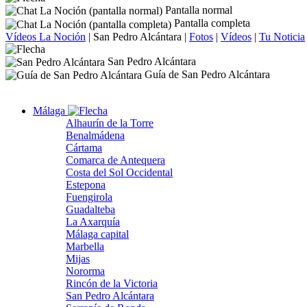
Pantalla normal
Pantalla completa
Vídeos La Noción
|
San Pedro Alcántara
|
Fotos
|
Vídeos
|
Tu Noticia
San Pedro Alcántara
Guía de San Pedro Alcántara
Málaga
Alhaurín de la Torre
Benalmádena
Cártama
Comarca de Antequera
Costa del Sol Occidental
Estepona
Fuengirola
Guadalteba
La Axarquía
Málaga capital
Marbella
Mijas
Nororma
Rincón de la Victoria
San Pedro Alcántara