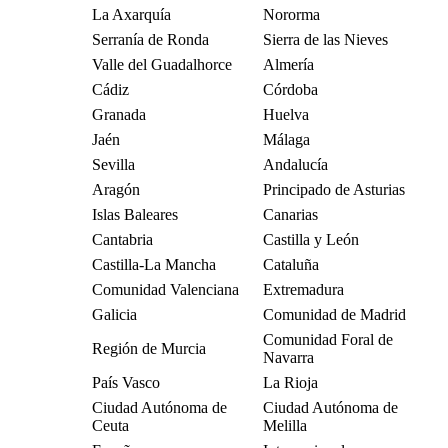
La Axarquía
Nororma
Serranía de Ronda
Sierra de las Nieves
Valle del Guadalhorce
Almería
Cádiz
Córdoba
Granada
Huelva
Jaén
Málaga
Sevilla
Andalucía
Aragón
Principado de Asturias
Islas Baleares
Canarias
Cantabria
Castilla y León
Castilla-La Mancha
Cataluña
Comunidad Valenciana
Extremadura
Galicia
Comunidad de Madrid
Comunidad Foral de
Región de Murcia
Navarra
País Vasco
La Rioja
Ciudad Autónoma de
Ciudad Autónoma de
Ceuta
Melilla