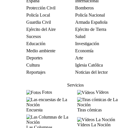
España
Internacional
Protección Civil
Bomberos
Policía Local
Policía Nacional
Guardia Civil
Armada Española
Ejército del Aire
Ejército de Tierra
Sucesos
Salud
Educación
Investigación
Medio ambiente
Economía
Deportes
Arte
Cultura
Iglesia Católica
Reportajes
Noticias del lector
Servicios
Fotos
Vídeos
Encuesta
Tiras cómicas
Vídeos La Noción
Las Columnas