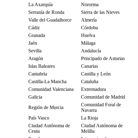
La Axarquía
Nororma
Serranía de Ronda
Sierra de las Nieves
Valle del Guadalhorce
Almería
Cádiz
Córdoba
Granada
Huelva
Jaén
Málaga
Sevilla
Andalucía
Aragón
Principado de Asturias
Islas Baleares
Canarias
Cantabria
Castilla y León
Castilla-La Mancha
Cataluña
Comunidad Valenciana
Extremadura
Galicia
Comunidad de Madrid
Comunidad Foral de
Región de Murcia
Navarra
País Vasco
La Rioja
Ciudad Autónoma de
Ciudad Autónoma de
Ceuta
Melilla