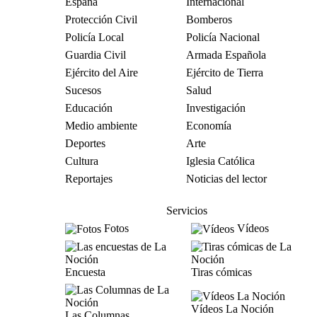
España
Internacional
Protección Civil
Bomberos
Policía Local
Policía Nacional
Guardia Civil
Armada Española
Ejército del Aire
Ejército de Tierra
Sucesos
Salud
Educación
Investigación
Medio ambiente
Economía
Deportes
Arte
Cultura
Iglesia Católica
Reportajes
Noticias del lector
Servicios
Fotos
Vídeos
Encuesta
Tiras cómicas
Vídeos La Noción
Las Columnas