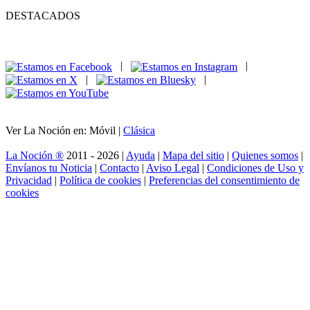
DESTACADOS
|
|
|
|
Ver La Noción en: Móvil |
Clásica
La Noción ®
2011 - 2026 |
Ayuda
|
Mapa del sitio
|
Quienes somos
|
Envíanos tu Noticia
|
Contacto
|
Aviso Legal
|
Condiciones de Uso y
Privacidad
|
Política de cookies
|
Preferencias del consentimiento de
cookies