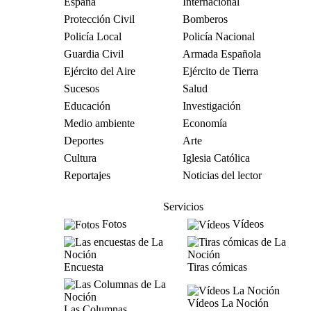
España
Internacional
Protección Civil
Bomberos
Policía Local
Policía Nacional
Guardia Civil
Armada Española
Ejército del Aire
Ejército de Tierra
Sucesos
Salud
Educación
Investigación
Medio ambiente
Economía
Deportes
Arte
Cultura
Iglesia Católica
Reportajes
Noticias del lector
Servicios
Fotos
Vídeos
Encuesta
Tiras cómicas
Vídeos La Noción
Las Columnas