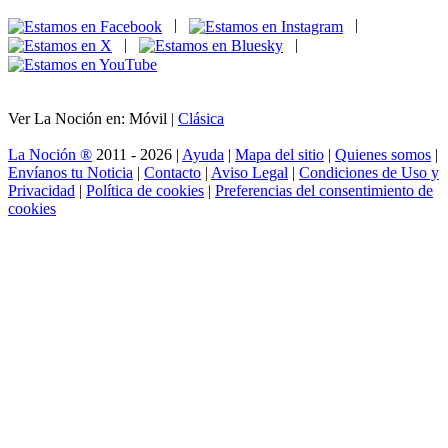
|
|
|
|
Ver La Noción en: Móvil |
Clásica
La Noción ®
2011 - 2026 |
Ayuda
|
Mapa del sitio
|
Quienes somos
|
Envíanos tu Noticia
|
Contacto
|
Aviso Legal
|
Condiciones de Uso y
Privacidad
|
Política de cookies
|
Preferencias del consentimiento de
cookies