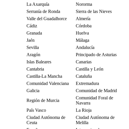
La Axarquía
Nororma
Serranía de Ronda
Sierra de las Nieves
Valle del Guadalhorce
Almería
Cádiz
Córdoba
Granada
Huelva
Jaén
Málaga
Sevilla
Andalucía
Aragón
Principado de Asturias
Islas Baleares
Canarias
Cantabria
Castilla y León
Castilla-La Mancha
Cataluña
Comunidad Valenciana
Extremadura
Galicia
Comunidad de Madrid
Comunidad Foral de
Región de Murcia
Navarra
País Vasco
La Rioja
Ciudad Autónoma de
Ciudad Autónoma de
Ceuta
Melilla