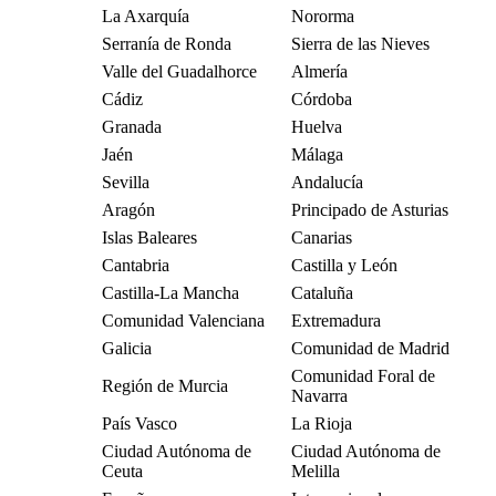
La Axarquía
Nororma
Serranía de Ronda
Sierra de las Nieves
Valle del Guadalhorce
Almería
Cádiz
Córdoba
Granada
Huelva
Jaén
Málaga
Sevilla
Andalucía
Aragón
Principado de Asturias
Islas Baleares
Canarias
Cantabria
Castilla y León
Castilla-La Mancha
Cataluña
Comunidad Valenciana
Extremadura
Galicia
Comunidad de Madrid
Comunidad Foral de
Región de Murcia
Navarra
País Vasco
La Rioja
Ciudad Autónoma de
Ciudad Autónoma de
Ceuta
Melilla