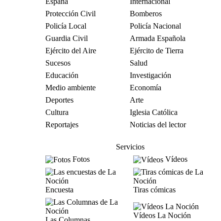
España
Internacional
Protección Civil
Bomberos
Policía Local
Policía Nacional
Guardia Civil
Armada Española
Ejército del Aire
Ejército de Tierra
Sucesos
Salud
Educación
Investigación
Medio ambiente
Economía
Deportes
Arte
Cultura
Iglesia Católica
Reportajes
Noticias del lector
Servicios
Fotos
Vídeos
Encuesta
Tiras cómicas
Vídeos La Noción
Las Columnas