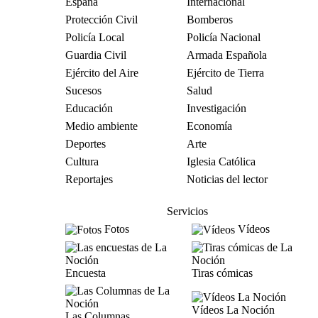
España
Internacional
Protección Civil
Bomberos
Policía Local
Policía Nacional
Guardia Civil
Armada Española
Ejército del Aire
Ejército de Tierra
Sucesos
Salud
Educación
Investigación
Medio ambiente
Economía
Deportes
Arte
Cultura
Iglesia Católica
Reportajes
Noticias del lector
Servicios
Fotos
Vídeos
Encuesta
Tiras cómicas
Vídeos La Noción
Las Columnas