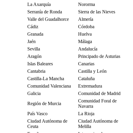
La Axarquía
Nororma
Serranía de Ronda
Sierra de las Nieves
Valle del Guadalhorce
Almería
Cádiz
Córdoba
Granada
Huelva
Jaén
Málaga
Sevilla
Andalucía
Aragón
Principado de Asturias
Islas Baleares
Canarias
Cantabria
Castilla y León
Castilla-La Mancha
Cataluña
Comunidad Valenciana
Extremadura
Galicia
Comunidad de Madrid
Comunidad Foral de
Región de Murcia
Navarra
País Vasco
La Rioja
Ciudad Autónoma de
Ciudad Autónoma de
Ceuta
Melilla