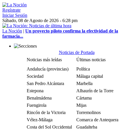
Regístrate
Iniciar Sesión
Sábado, 08 de Agosto de 2026 - 6:28 pm
La Noción
|
Un proyecto piloto confirma la efectividad de la
farmacia...
Noticias de Portada
Noticias más leídas
Últimas noticias
Andalucía (provincias)
Política
Sociedad
Málaga capital
San Pedro Alcántara
Marbella
Estepona
Alhaurín de la Torre
Benalmádena
Cártama
Fuengirola
Mijas
Rincón de la Victoria
Torremolinos
Vélez-Málaga
Comarca de Antequera
Costa del Sol Occidental
Guadalteba