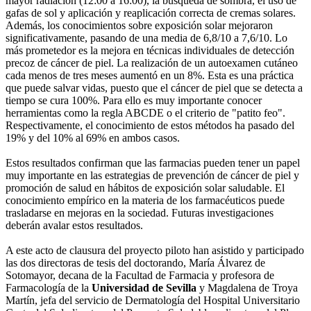
mayor radiación (12:00 a 16:00), la búsqueda de sombra, el uso de
gafas de sol y aplicación y reaplicación correcta de cremas solares.
Además, los conocimientos sobre exposición solar mejoraron
significativamente, pasando de una media de 6,8/10 a 7,6/10. Lo
más prometedor es la mejora en técnicas individuales de detección
precoz de cáncer de piel. La realización de un autoexamen cutáneo
cada menos de tres meses aumentó en un 8%. Esta es una práctica
que puede salvar vidas, puesto que el cáncer de piel que se detecta a
tiempo se cura 100%. Para ello es muy importante conocer
herramientas como la regla ABCDE o el criterio de "patito feo".
Respectivamente, el conocimiento de estos métodos ha pasado del
19% y del 10% al 69% en ambos casos.
Estos resultados confirman que las farmacias pueden tener un papel
muy importante en las estrategias de prevención de cáncer de piel y
promoción de salud en hábitos de exposición solar saludable. El
conocimiento empírico en la materia de los farmacéuticos puede
trasladarse en mejoras en la sociedad. Futuras investigaciones
deberán avalar estos resultados.
A este acto de clausura del proyecto piloto han asistido y participado
las dos directoras de tesis del doctorando, María Álvarez de
Sotomayor, decana de la Facultad de Farmacia y profesora de
Farmacología de la
Universidad de Sevilla
y Magdalena de Troya
Martín, jefa del servicio de Dermatología del Hospital Universitario