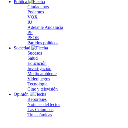
Política
Ciudadanos
Podemos
VOX
IU
Adelante Andalucía
PP
PSOE
Partidos políticos
Sociedad
Sucesos
Salud
Educación
Investigación
Medio ambiente
Videojuegos
Tecnología
Cine y televisión
Opinión
Reportajes
Noticias del lector
Las Columnas
Tiras cómicas