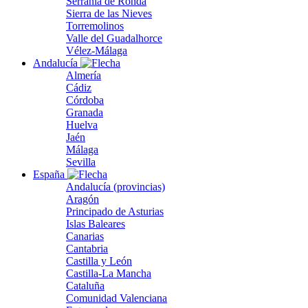
Serranía de Ronda
Sierra de las Nieves
Torremolinos
Valle del Guadalhorce
Vélez-Málaga
Andalucía
Almería
Cádiz
Córdoba
Granada
Huelva
Jaén
Málaga
Sevilla
España
Andalucía (provincias)
Aragón
Principado de Asturias
Islas Baleares
Canarias
Cantabria
Castilla y León
Castilla-La Mancha
Cataluña
Comunidad Valenciana