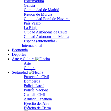
Extremadura
Galicia
Comunidad de Madrid
Región de Murcia
Comunidad Foral de Navarra
País Vasco
La Rioja
Ciudad Autónoma de Ceuta
Ciudad Autónoma de Melilla
España (autonomías)
Internacional
Economía
Deportes
Arte y Cultura
Arte
Cultura
Seguridad
Protección Civil
Bomberos
Policía Local
Policía Nacional
Guardia Civil
Armada Española
Ejército del Aire
Ejército de Tierra