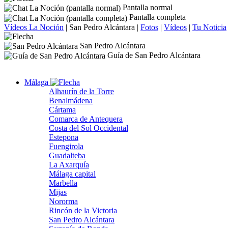
Pantalla normal
Pantalla completa
Vídeos La Noción
|
San Pedro Alcántara
|
Fotos
|
Vídeos
|
Tu Noticia
San Pedro Alcántara
Guía de San Pedro Alcántara
Málaga
Alhaurín de la Torre
Benalmádena
Cártama
Comarca de Antequera
Costa del Sol Occidental
Estepona
Fuengirola
Guadalteba
La Axarquía
Málaga capital
Marbella
Mijas
Nororma
Rincón de la Victoria
San Pedro Alcántara