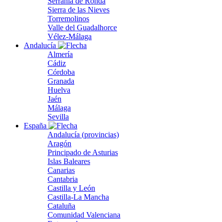
Serranía de Ronda
Sierra de las Nieves
Torremolinos
Valle del Guadalhorce
Vélez-Málaga
Andalucía
Almería
Cádiz
Córdoba
Granada
Huelva
Jaén
Málaga
Sevilla
España
Andalucía (provincias)
Aragón
Principado de Asturias
Islas Baleares
Canarias
Cantabria
Castilla y León
Castilla-La Mancha
Cataluña
Comunidad Valenciana