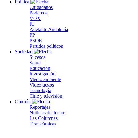
Política
Ciudadanos
Podemos
VOX
IU
Adelante Andalucía
PP
PSOE
Partidos políticos
Sociedad
Sucesos
Salud
Educación
Investigación
Medio ambiente
Videojuegos
Tecnología
Cine y televisión
Opinión
Reportajes
Noticias del lector
Las Columnas
Tiras cómicas