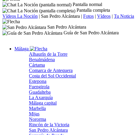
Pantalla normal
Pantalla completa
Vídeos La Noción
|
San Pedro Alcántara
|
Fotos
|
Vídeos
|
Tu Noticia
San Pedro Alcántara
Guía de San Pedro Alcántara
Málaga
Alhaurín de la Torre
Benalmádena
Cártama
Comarca de Antequera
Costa del Sol Occidental
Estepona
Fuengirola
Guadalteba
La Axarquía
Málaga capital
Marbella
Mijas
Nororma
Rincón de la Victoria
San Pedro Alcántara