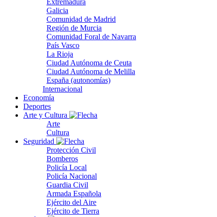
Extremadura
Galicia
Comunidad de Madrid
Región de Murcia
Comunidad Foral de Navarra
País Vasco
La Rioja
Ciudad Autónoma de Ceuta
Ciudad Autónoma de Melilla
España (autonomías)
Internacional
Economía
Deportes
Arte y Cultura
Arte
Cultura
Seguridad
Protección Civil
Bomberos
Policía Local
Policía Nacional
Guardia Civil
Armada Española
Ejército del Aire
Ejército de Tierra