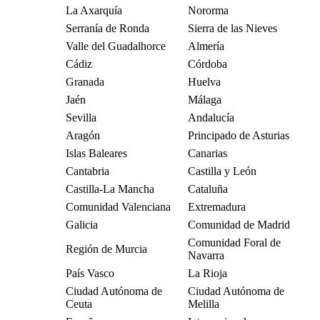
La Axarquía
Nororma
Serranía de Ronda
Sierra de las Nieves
Valle del Guadalhorce
Almería
Cádiz
Córdoba
Granada
Huelva
Jaén
Málaga
Sevilla
Andalucía
Aragón
Principado de Asturias
Islas Baleares
Canarias
Cantabria
Castilla y León
Castilla-La Mancha
Cataluña
Comunidad Valenciana
Extremadura
Galicia
Comunidad de Madrid
Comunidad Foral de
Región de Murcia
Navarra
País Vasco
La Rioja
Ciudad Autónoma de
Ciudad Autónoma de
Ceuta
Melilla