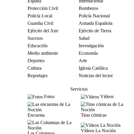
España
Internacional
Protección Civil
Bomberos
Policía Local
Policía Nacional
Guardia Civil
Armada Española
Ejército del Aire
Ejército de Tierra
Sucesos
Salud
Educación
Investigación
Medio ambiente
Economía
Deportes
Arte
Cultura
Iglesia Católica
Reportajes
Noticias del lector
Servicios
Fotos
Vídeos
Encuesta
Tiras cómicas
Vídeos La Noción
Las Columnas