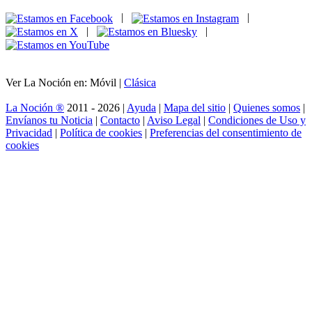
|
|
|
|
Ver La Noción en: Móvil |
Clásica
La Noción ®
2011 - 2026 |
Ayuda
|
Mapa del sitio
|
Quienes somos
|
Envíanos tu Noticia
|
Contacto
|
Aviso Legal
|
Condiciones de Uso y
Privacidad
|
Política de cookies
|
Preferencias del consentimiento de
cookies