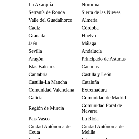
La Axarquía
Nororma
Serranía de Ronda
Sierra de las Nieves
Valle del Guadalhorce
Almería
Cádiz
Córdoba
Granada
Huelva
Jaén
Málaga
Sevilla
Andalucía
Aragón
Principado de Asturias
Islas Baleares
Canarias
Cantabria
Castilla y León
Castilla-La Mancha
Cataluña
Comunidad Valenciana
Extremadura
Galicia
Comunidad de Madrid
Comunidad Foral de
Región de Murcia
Navarra
País Vasco
La Rioja
Ciudad Autónoma de
Ciudad Autónoma de
Ceuta
Melilla