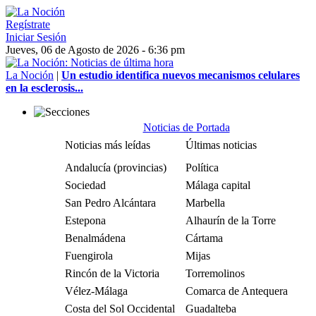
Regístrate
Iniciar Sesión
Jueves, 06 de Agosto de 2026 - 6:36 pm
La Noción
|
Un estudio identifica nuevos mecanismos celulares
en la esclerosis...
Noticias de Portada
Noticias más leídas
Últimas noticias
Andalucía (provincias)
Política
Sociedad
Málaga capital
San Pedro Alcántara
Marbella
Estepona
Alhaurín de la Torre
Benalmádena
Cártama
Fuengirola
Mijas
Rincón de la Victoria
Torremolinos
Vélez-Málaga
Comarca de Antequera
Costa del Sol Occidental
Guadalteba