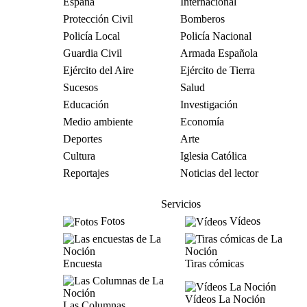
España
Internacional
Protección Civil
Bomberos
Policía Local
Policía Nacional
Guardia Civil
Armada Española
Ejército del Aire
Ejército de Tierra
Sucesos
Salud
Educación
Investigación
Medio ambiente
Economía
Deportes
Arte
Cultura
Iglesia Católica
Reportajes
Noticias del lector
Servicios
Fotos
Vídeos
Encuesta
Tiras cómicas
Vídeos La Noción
Las Columnas