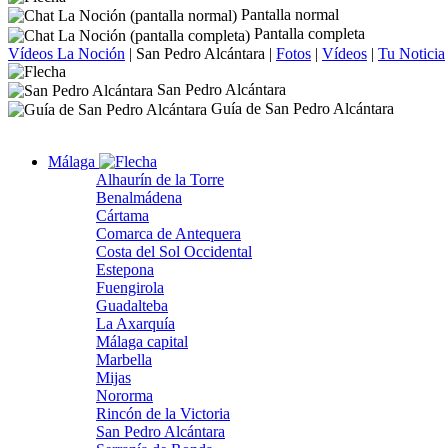
Pantalla normal
Pantalla completa
Vídeos La Noción
|
San Pedro Alcántara
|
Fotos
|
Vídeos
|
Tu Noticia
San Pedro Alcántara
Guía de San Pedro Alcántara
Málaga
Alhaurín de la Torre
Benalmádena
Cártama
Comarca de Antequera
Costa del Sol Occidental
Estepona
Fuengirola
Guadalteba
La Axarquía
Málaga capital
Marbella
Mijas
Nororma
Rincón de la Victoria
San Pedro Alcántara