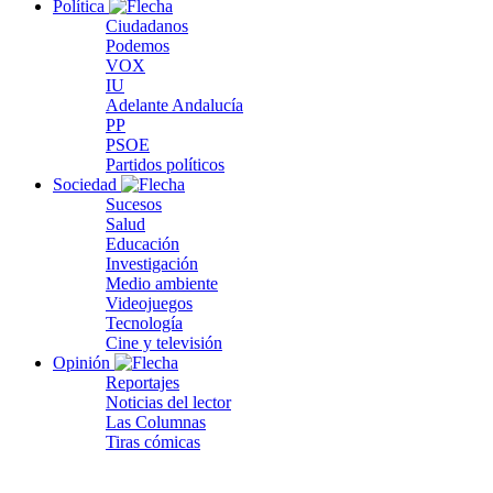
Política
Ciudadanos
Podemos
VOX
IU
Adelante Andalucía
PP
PSOE
Partidos políticos
Sociedad
Sucesos
Salud
Educación
Investigación
Medio ambiente
Videojuegos
Tecnología
Cine y televisión
Opinión
Reportajes
Noticias del lector
Las Columnas
Tiras cómicas