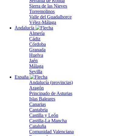
Serranía de Ronda
Sierra de las Nieves
Torremolinos
Valle del Guadalhorce
Vélez-Málaga
Andalucía
Almería
Cádiz
Córdoba
Granada
Huelva
Jaén
Málaga
Sevilla
España
Andalucía (provincias)
Aragón
Principado de Asturias
Islas Baleares
Canarias
Cantabria
Castilla y León
Castilla-La Mancha
Cataluña
Comunidad Valenciana