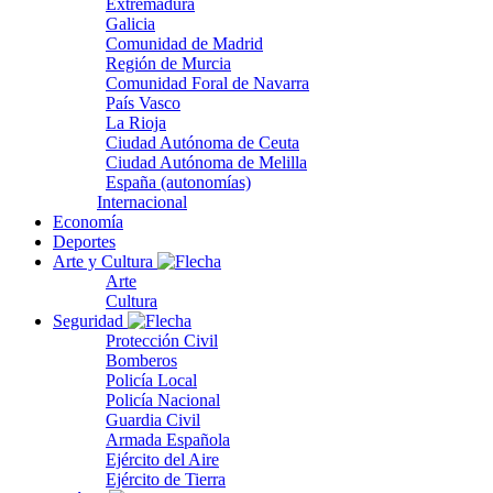
Extremadura
Galicia
Comunidad de Madrid
Región de Murcia
Comunidad Foral de Navarra
País Vasco
La Rioja
Ciudad Autónoma de Ceuta
Ciudad Autónoma de Melilla
España (autonomías)
Internacional
Economía
Deportes
Arte y Cultura
Arte
Cultura
Seguridad
Protección Civil
Bomberos
Policía Local
Policía Nacional
Guardia Civil
Armada Española
Ejército del Aire
Ejército de Tierra