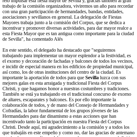
reto impulsar esta fiesta mayor de Sevilla y, gracias también al gran
trabajo de la comisión organizadora, viviremos un año para recordar
con una gran participación de hermandades, bandas, entidades,
asociaciones y sevillanos en general. La delegación de Fiestas
Mayores trabaja junto a la comisión del Corpus, que se dedica a
incentivar y promover diversas actividades, para dar mayor realce a
esta Fiesta Mayor que es tan antigua como importante para la ciudad
de Sevilla", ha comentado Alés
En este sentido, el delegado ha destacado que "seguiremos
trabajando para implementar un mayor esplendor a la festividad, es
el exorno y decoración de fachadas y balcones de todos los vecinos,
e incidir de especial manera en los edificios de propiedad municipal,
así como, los de otras instituciones del centro de la ciudad. Es
importante la aportación de todos para que
Sevilla
luzca con sus
mejores galas en esta arraigada y tradicional Fiesta del Corpus
Christi, y que hagamos honor a nuestras costumbres y tradiciones.
También se está ya trabajando en el tradicional concurso de exorno
de altares, escaparates y balcones. Es por ello importante la
colaboración de todos, y de mano del Consejo de Hermandades y
Cofradías, la labor fundamental de los grupos jóvenes de las
Hermandades para dar dinamismo a estas acciones que han
incentivado tanto la participación en nuestra Fiesta del Corpus
Christi. Desde aquí, mi agradecimiento a la comisión y a todos los
que trabajáis en este empeño y como no, dar las gracias de antemano