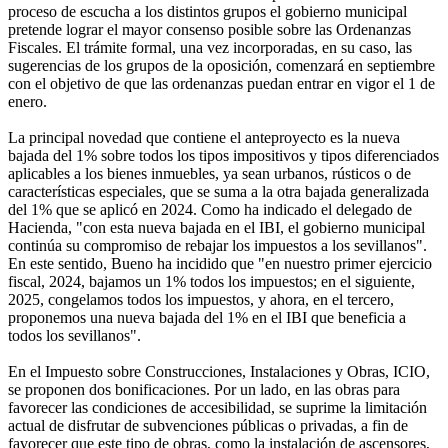
proceso de escucha a los distintos grupos el gobierno municipal
pretende lograr el mayor consenso posible sobre las Ordenanzas
Fiscales. El trámite formal, una vez incorporadas, en su caso, las
sugerencias de los grupos de la oposición, comenzará en septiembre
con el objetivo de que las ordenanzas puedan entrar en vigor el 1 de
enero.
La principal novedad que contiene el anteproyecto es la nueva
bajada del 1% sobre todos los tipos impositivos y tipos diferenciados
aplicables a los bienes inmuebles, ya sean urbanos, rústicos o de
características especiales, que se suma a la otra bajada generalizada
del 1% que se aplicó en 2024. Como ha indicado el delegado de
Hacienda, "con esta nueva bajada en el IBI, el gobierno municipal
continúa su compromiso de rebajar los impuestos a los sevillanos".
En este sentido, Bueno ha incidido que "en nuestro primer ejercicio
fiscal, 2024, bajamos un 1% todos los impuestos; en el siguiente,
2025, congelamos todos los impuestos, y ahora, en el tercero,
proponemos una nueva bajada del 1% en el IBI que beneficia a
todos los sevillanos".
En el Impuesto sobre Construcciones, Instalaciones y Obras, ICIO,
se proponen dos bonificaciones. Por un lado, en las obras para
favorecer las condiciones de accesibilidad, se suprime la limitación
actual de disfrutar de subvenciones públicas o privadas, a fin de
favorecer que este tipo de obras, como la instalación de ascensores,