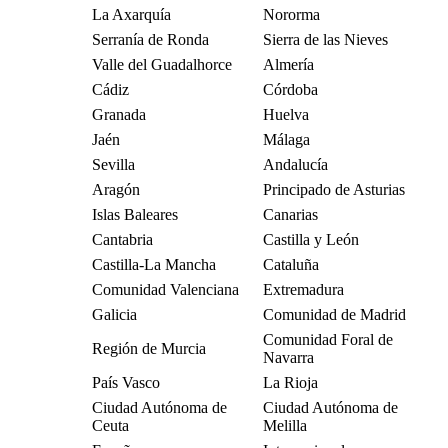
La Axarquía
Nororma
Serranía de Ronda
Sierra de las Nieves
Valle del Guadalhorce
Almería
Cádiz
Córdoba
Granada
Huelva
Jaén
Málaga
Sevilla
Andalucía
Aragón
Principado de Asturias
Islas Baleares
Canarias
Cantabria
Castilla y León
Castilla-La Mancha
Cataluña
Comunidad Valenciana
Extremadura
Galicia
Comunidad de Madrid
Comunidad Foral de
Región de Murcia
Navarra
País Vasco
La Rioja
Ciudad Autónoma de
Ciudad Autónoma de
Ceuta
Melilla