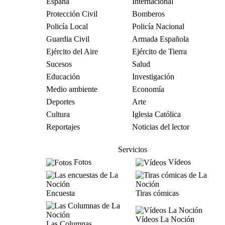
España
Internacional
Protección Civil
Bomberos
Policía Local
Policía Nacional
Guardia Civil
Armada Española
Ejército del Aire
Ejército de Tierra
Sucesos
Salud
Educación
Investigación
Medio ambiente
Economía
Deportes
Arte
Cultura
Iglesia Católica
Reportajes
Noticias del lector
Servicios
Fotos
Vídeos
Encuesta
Tiras cómicas
Vídeos La Noción
Las Columnas