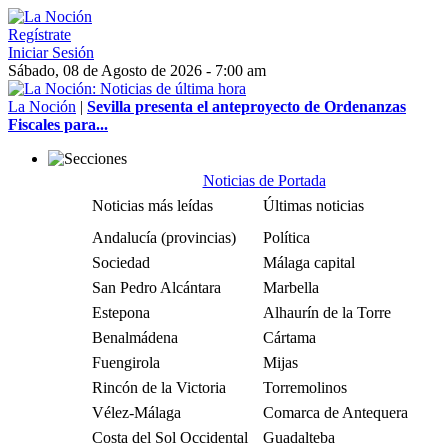
Regístrate
Iniciar Sesión
Sábado, 08 de Agosto de 2026 - 7:00 am
La Noción
|
Sevilla presenta el anteproyecto de Ordenanzas
Fiscales para...
Noticias de Portada
Noticias más leídas
Últimas noticias
Andalucía (provincias)
Política
Sociedad
Málaga capital
San Pedro Alcántara
Marbella
Estepona
Alhaurín de la Torre
Benalmádena
Cártama
Fuengirola
Mijas
Rincón de la Victoria
Torremolinos
Vélez-Málaga
Comarca de Antequera
Costa del Sol Occidental
Guadalteba