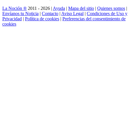
La Noción ®
2011 - 2026 |
Ayuda
|
Mapa del sitio
|
Quienes somos
|
Envíanos tu Noticia
|
Contacto
|
Aviso Legal
|
Condiciones de Uso y
Privacidad
|
Política de cookies
|
Preferencias del consentimiento de
cookies