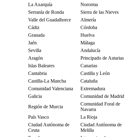
La Axarquía
Nororma
Serranía de Ronda
Sierra de las Nieves
Valle del Guadalhorce
Almería
Cádiz
Córdoba
Granada
Huelva
Jaén
Málaga
Sevilla
Andalucía
Aragón
Principado de Asturias
Islas Baleares
Canarias
Cantabria
Castilla y León
Castilla-La Mancha
Cataluña
Comunidad Valenciana
Extremadura
Galicia
Comunidad de Madrid
Comunidad Foral de
Región de Murcia
Navarra
País Vasco
La Rioja
Ciudad Autónoma de
Ciudad Autónoma de
Ceuta
Melilla