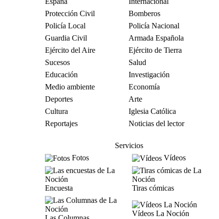
España
Internacional
Protección Civil
Bomberos
Policía Local
Policía Nacional
Guardia Civil
Armada Española
Ejército del Aire
Ejército de Tierra
Sucesos
Salud
Educación
Investigación
Medio ambiente
Economía
Deportes
Arte
Cultura
Iglesia Católica
Reportajes
Noticias del lector
Servicios
Fotos
Vídeos
Encuesta
Tiras cómicas
Vídeos La Noción
Las Columnas