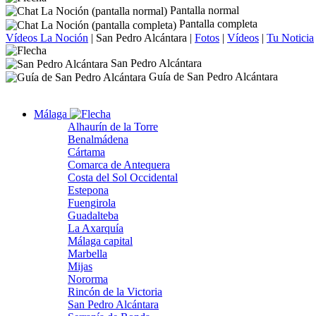
Pantalla normal
Pantalla completa
Vídeos La Noción
|
San Pedro Alcántara
|
Fotos
|
Vídeos
|
Tu Noticia
San Pedro Alcántara
Guía de San Pedro Alcántara
Málaga
Alhaurín de la Torre
Benalmádena
Cártama
Comarca de Antequera
Costa del Sol Occidental
Estepona
Fuengirola
Guadalteba
La Axarquía
Málaga capital
Marbella
Mijas
Nororma
Rincón de la Victoria
San Pedro Alcántara