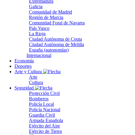
Extremadura
Galicia
Comunidad de Madrid
Región de Murcia
Comunidad Foral de Navarra
País Vasco
La Rioja
Ciudad Autónoma de Ceuta
Ciudad Autónoma de Melilla
España (autonomías)
Internacional
Economía
Deportes
Arte y Cultura
Arte
Cultura
Seguridad
Protección Civil
Bomberos
Policía Local
Policía Nacional
Guardia Civil
Armada Española
Ejército del Aire
Ejército de Tierra