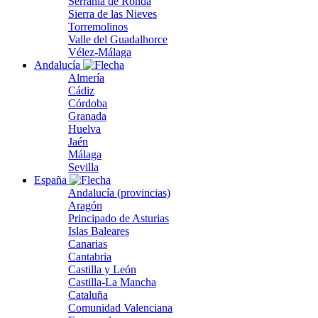
Serranía de Ronda
Sierra de las Nieves
Torremolinos
Valle del Guadalhorce
Vélez-Málaga
Andalucía
Almería
Cádiz
Córdoba
Granada
Huelva
Jaén
Málaga
Sevilla
España
Andalucía (provincias)
Aragón
Principado de Asturias
Islas Baleares
Canarias
Cantabria
Castilla y León
Castilla-La Mancha
Cataluña
Comunidad Valenciana