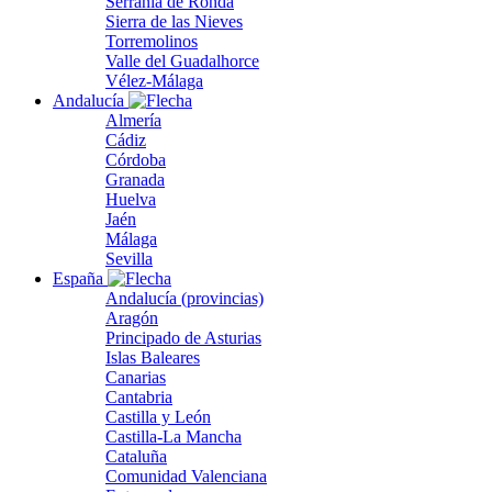
Serranía de Ronda
Sierra de las Nieves
Torremolinos
Valle del Guadalhorce
Vélez-Málaga
Andalucía
Almería
Cádiz
Córdoba
Granada
Huelva
Jaén
Málaga
Sevilla
España
Andalucía (provincias)
Aragón
Principado de Asturias
Islas Baleares
Canarias
Cantabria
Castilla y León
Castilla-La Mancha
Cataluña
Comunidad Valenciana