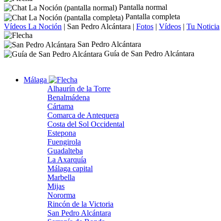
Pantalla normal
Pantalla completa
Vídeos La Noción
|
San Pedro Alcántara
|
Fotos
|
Vídeos
|
Tu Noticia
San Pedro Alcántara
Guía de San Pedro Alcántara
Málaga
Alhaurín de la Torre
Benalmádena
Cártama
Comarca de Antequera
Costa del Sol Occidental
Estepona
Fuengirola
Guadalteba
La Axarquía
Málaga capital
Marbella
Mijas
Nororma
Rincón de la Victoria
San Pedro Alcántara