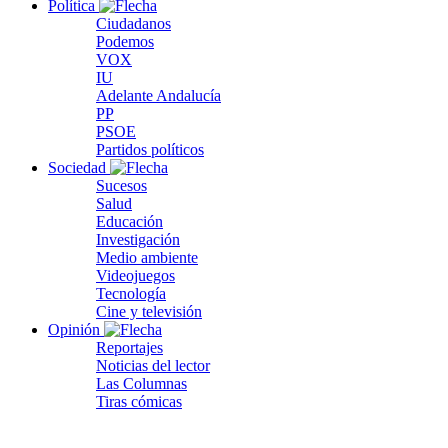
Política
Ciudadanos
Podemos
VOX
IU
Adelante Andalucía
PP
PSOE
Partidos políticos
Sociedad
Sucesos
Salud
Educación
Investigación
Medio ambiente
Videojuegos
Tecnología
Cine y televisión
Opinión
Reportajes
Noticias del lector
Las Columnas
Tiras cómicas