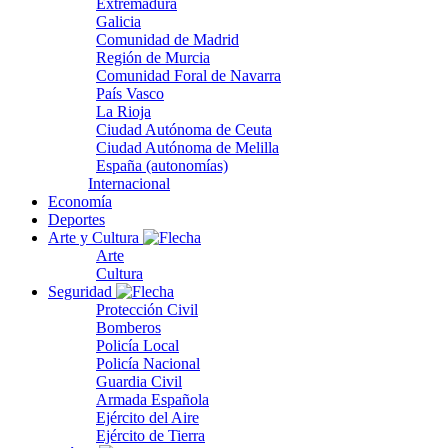
Extremadura
Galicia
Comunidad de Madrid
Región de Murcia
Comunidad Foral de Navarra
País Vasco
La Rioja
Ciudad Autónoma de Ceuta
Ciudad Autónoma de Melilla
España (autonomías)
Internacional
Economía
Deportes
Arte y Cultura
Arte
Cultura
Seguridad
Protección Civil
Bomberos
Policía Local
Policía Nacional
Guardia Civil
Armada Española
Ejército del Aire
Ejército de Tierra