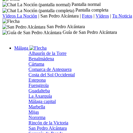
Pantalla normal
Pantalla completa
Vídeos La Noción
|
San Pedro Alcántara
|
Fotos
|
Vídeos
|
Tu Noticia
San Pedro Alcántara
Guía de San Pedro Alcántara
Málaga
Alhaurín de la Torre
Benalmádena
Cártama
Comarca de Antequera
Costa del Sol Occidental
Estepona
Fuengirola
Guadalteba
La Axarquía
Málaga capital
Marbella
Mijas
Nororma
Rincón de la Victoria
San Pedro Alcántara