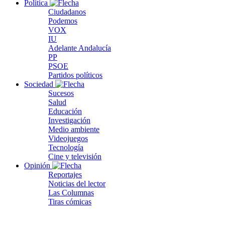
Política
Ciudadanos
Podemos
VOX
IU
Adelante Andalucía
PP
PSOE
Partidos políticos
Sociedad
Sucesos
Salud
Educación
Investigación
Medio ambiente
Videojuegos
Tecnología
Cine y televisión
Opinión
Reportajes
Noticias del lector
Las Columnas
Tiras cómicas