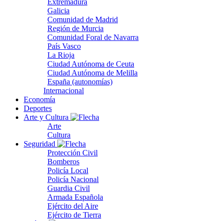
Extremadura
Galicia
Comunidad de Madrid
Región de Murcia
Comunidad Foral de Navarra
País Vasco
La Rioja
Ciudad Autónoma de Ceuta
Ciudad Autónoma de Melilla
España (autonomías)
Internacional
Economía
Deportes
Arte y Cultura
Arte
Cultura
Seguridad
Protección Civil
Bomberos
Policía Local
Policía Nacional
Guardia Civil
Armada Española
Ejército del Aire
Ejército de Tierra