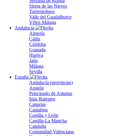
Serranía de Ronda
Sierra de las Nieves
Torremolinos
Valle del Guadalhorce
Vélez-Málaga
Andalucía
Almería
Cádiz
Córdoba
Granada
Huelva
Jaén
Málaga
Sevilla
España
Andalucía (provincias)
Aragón
Principado de Asturias
Islas Baleares
Canarias
Cantabria
Castilla y León
Castilla-La Mancha
Cataluña
Comunidad Valenciana