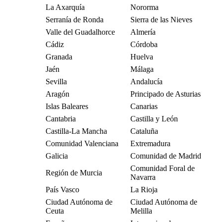
La Axarquía
Nororma
Serranía de Ronda
Sierra de las Nieves
Valle del Guadalhorce
Almería
Cádiz
Córdoba
Granada
Huelva
Jaén
Málaga
Sevilla
Andalucía
Aragón
Principado de Asturias
Islas Baleares
Canarias
Cantabria
Castilla y León
Castilla-La Mancha
Cataluña
Comunidad Valenciana
Extremadura
Galicia
Comunidad de Madrid
Comunidad Foral de
Región de Murcia
Navarra
País Vasco
La Rioja
Ciudad Autónoma de
Ciudad Autónoma de
Ceuta
Melilla