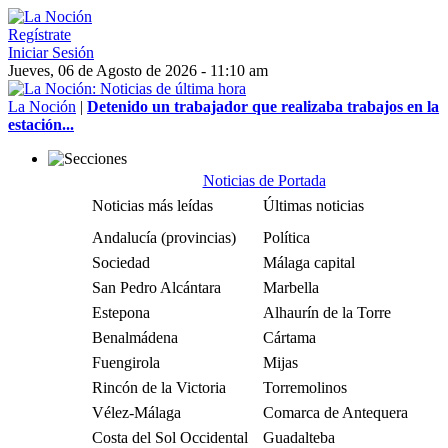
Regístrate
Iniciar Sesión
Jueves, 06 de Agosto de 2026 - 11:10 am
La Noción
|
Detenido un trabajador que realizaba trabajos en la
estación...
Noticias de Portada
Noticias más leídas
Últimas noticias
Andalucía (provincias)
Política
Sociedad
Málaga capital
San Pedro Alcántara
Marbella
Estepona
Alhaurín de la Torre
Benalmádena
Cártama
Fuengirola
Mijas
Rincón de la Victoria
Torremolinos
Vélez-Málaga
Comarca de Antequera
Costa del Sol Occidental
Guadalteba