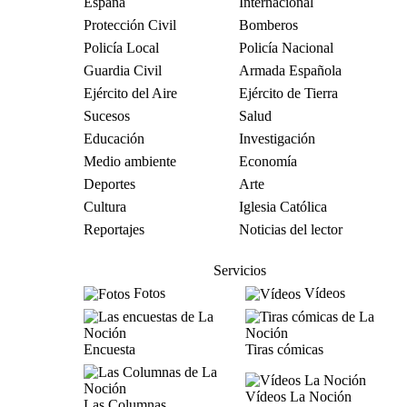
España
Internacional
Protección Civil
Bomberos
Policía Local
Policía Nacional
Guardia Civil
Armada Española
Ejército del Aire
Ejército de Tierra
Sucesos
Salud
Educación
Investigación
Medio ambiente
Economía
Deportes
Arte
Cultura
Iglesia Católica
Reportajes
Noticias del lector
Servicios
Fotos
Vídeos
Encuesta
Tiras cómicas
Vídeos La Noción
Las Columnas