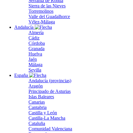
Serranía de Ronda
Sierra de las Nieves
Torremolinos
Valle del Guadalhorce
Vélez-Málaga
Andalucía
Almería
Cádiz
Córdoba
Granada
Huelva
Jaén
Málaga
Sevilla
España
Andalucía (provincias)
Aragón
Principado de Asturias
Islas Baleares
Canarias
Cantabria
Castilla y León
Castilla-La Mancha
Cataluña
Comunidad Valenciana