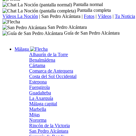
Pantalla normal
Pantalla completa
Vídeos La Noción
|
San Pedro Alcántara
|
Fotos
|
Vídeos
|
Tu Noticia
San Pedro Alcántara
Guía de San Pedro Alcántara
Málaga
Alhaurín de la Torre
Benalmádena
Cártama
Comarca de Antequera
Costa del Sol Occidental
Estepona
Fuengirola
Guadalteba
La Axarquía
Málaga capital
Marbella
Mijas
Nororma
Rincón de la Victoria
San Pedro Alcántara