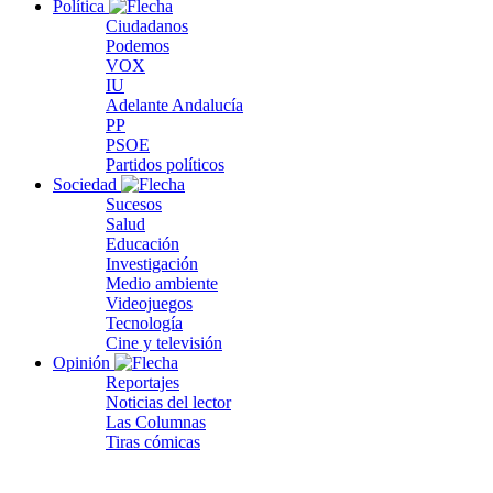
Política
Ciudadanos
Podemos
VOX
IU
Adelante Andalucía
PP
PSOE
Partidos políticos
Sociedad
Sucesos
Salud
Educación
Investigación
Medio ambiente
Videojuegos
Tecnología
Cine y televisión
Opinión
Reportajes
Noticias del lector
Las Columnas
Tiras cómicas