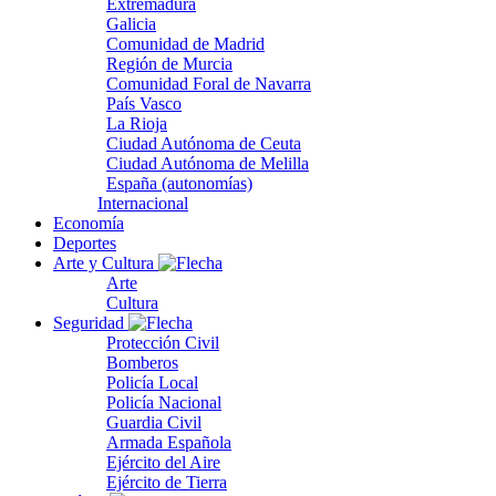
Extremadura
Galicia
Comunidad de Madrid
Región de Murcia
Comunidad Foral de Navarra
País Vasco
La Rioja
Ciudad Autónoma de Ceuta
Ciudad Autónoma de Melilla
España (autonomías)
Internacional
Economía
Deportes
Arte y Cultura
Arte
Cultura
Seguridad
Protección Civil
Bomberos
Policía Local
Policía Nacional
Guardia Civil
Armada Española
Ejército del Aire
Ejército de Tierra