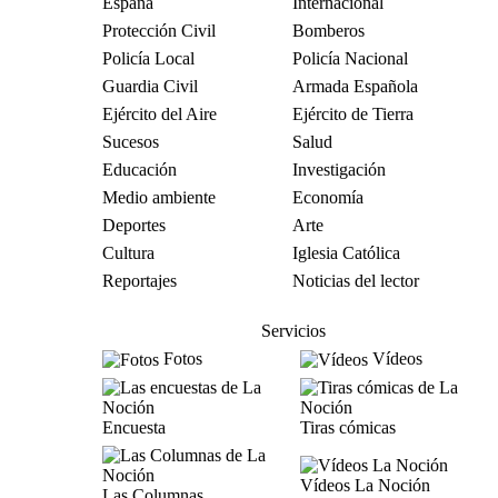
España
Internacional
Protección Civil
Bomberos
Policía Local
Policía Nacional
Guardia Civil
Armada Española
Ejército del Aire
Ejército de Tierra
Sucesos
Salud
Educación
Investigación
Medio ambiente
Economía
Deportes
Arte
Cultura
Iglesia Católica
Reportajes
Noticias del lector
Servicios
Fotos
Vídeos
Encuesta
Tiras cómicas
Vídeos La Noción
Las Columnas