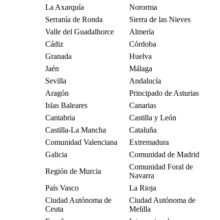
La Axarquía
Nororma
Serranía de Ronda
Sierra de las Nieves
Valle del Guadalhorce
Almería
Cádiz
Córdoba
Granada
Huelva
Jaén
Málaga
Sevilla
Andalucía
Aragón
Principado de Asturias
Islas Baleares
Canarias
Cantabria
Castilla y León
Castilla-La Mancha
Cataluña
Comunidad Valenciana
Extremadura
Galicia
Comunidad de Madrid
Comunidad Foral de
Región de Murcia
Navarra
País Vasco
La Rioja
Ciudad Autónoma de
Ciudad Autónoma de
Ceuta
Melilla